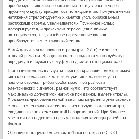
преобразует линейное перемещение тяг в угловое и через
пружинную муфту вращает ось потенциометра. При увеличении
натяжения стрело-подъемных канатов угол, образованный
растяжками стрелы, увеличивается.- Пружинное кольцо
деформируется, и происходит перемещение движка
потенциометра, т. е, линейное перемещение кольца
преобразуется в электрический сигнал.
Вал 4 датчика угла наклона стрелы (рис. 27, в) связан со
стрелой рычагом. Вращение вала передается через зубчатую
передачу 5 и пружинную муфту на движок потенциометра 6.
В ограничителе используется принцип сравнения электрических
сигналов, подаваемых датчиком усилий и датчиком угла
наклона стрелы. Прибор срабатывает при разности
электрических сигналов, равной нулю, что соответствует
максимально допустимой нагрузке при данном вылете стрелы.
В качестве преобразователей величины нагрузки и угла наклона
стрелы в электрические сигналы используют потенциометры,
соединенные во схеме мостаЯЦ сопротивлений. При балансе
моста сигнал подается в цепь управления команды релейным
блоком.
Ограничитель грузоподъемности башенного крана ОГК-01