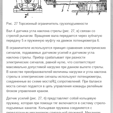
Рис. 27 Торсионный ограничитель грузоподъемности
Вал 4 датчика угла наклона стрелы (рис. 27, в) связан со
стрелой рычагом. Вращение вала передается через зубчатую
передачу 5 и пружинную муфту на движок потенциометра 6.
В ограничителе используется принцип сравнения электрических
сигналов, подаваемых датчиком усилий и датчиком угла
наклона стрелы. Прибор срабатывает при разности
электрических сигналов, равной нулю, что соответствует
максимально допустимой нагрузке при данном вылете стрелы.
В качестве преобразователей величины нагрузки и угла наклона
стрелы в электрические сигналы используют потенциометры,
соединенные во схеме мостаЯЦ сопротивлений. При балансе
моста сигнал подается в цепь управления команды релейным
блоком управления краном.
Датчик усилий (рис. 27, б) представляет собой кольцевую
пружину, которая при помощи тяг включается в систему стрело-
подъемных канатов. Кольцевая пружина соединяется с
передаточным механизмом спиральной пружиной. Механизм