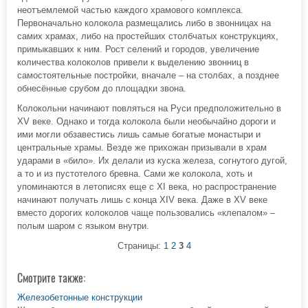
неотъемлемой частью каждого храмового комплекса.
Первоначально колокола размещались либо в звонницах на
самих храмах, либо на простейших столбчатых конструкциях,
примыкавших к ним. Рост селений и городов, увеличение
количества колоколов привели к выделению звонниц в
самостоятельные постройки, вначале – на столбах, а позднее
обнесённые срубом до площадки звона.
Колокольни начинают повляться на Руси предположительно в
XV веке. Однако и тогда колокола были необычайно дороги и
ими могли обзавестись лишь самые богатые монастыри и
центральные храмы. Везде же прихожан призывали в храм
ударами в «било». Их делали из куска железа, согнутого дугой,
а то и из пустотелого бревна. Сами же колокола, хоть и
упоминаются в летописях еще с XI века, но распространение
начинают получать лишь с конца XIV века. Даже в XV веке
вместо дорогих колоколов чаще пользовались «клепалом» –
полым шаром с языком внутри.
Страницы:
1
2
3
4
Смотрите также:
Железобетонные конструкции