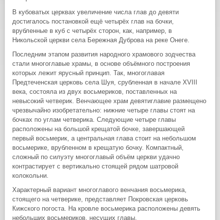
В кубоватых церквах увеличение числа глав до девяти
достигалось постановкой ещё четырёх глав на бочки,
врубленные в куб с четырёх сторон, как, например, в
Никольской церкви села Бережная Дуброва на реке Онеге.
Последним этапом развития народного храмового зодчества
стали многоглавые храмы, в основе объёмного построения
которых лежит ярусный принцип. Так, многоглавая
Предтеченская церковь села Шуя, срубленная в начале XVIII
века, состояла из двух восьмериков, поставленных на
невысокий четверик. Венчающее храм девятиглавие размещено
чрезвычайно изобретательно: нижние четыре главы стоят на
бочках по углам четверика. Следующие четыре главы
расположены на большой крещатой бочке, завершающей
первый восьмерик, а центральная глава стоит на небольшом
восьмерике, врубленном в крещатую бочку. Компактный,
сложный по силуэту многоглавый объём церкви удачно
контрастирует с вертикально стоящей рядом шатровой
колокольни.
Характерный вариант многоглавого венчания восьмерика,
стоящего на четверике, представляет Покровская церковь
Кижского погоста. На кровле восьмерика расположены девять
небольших восьмериков, несущих главы.