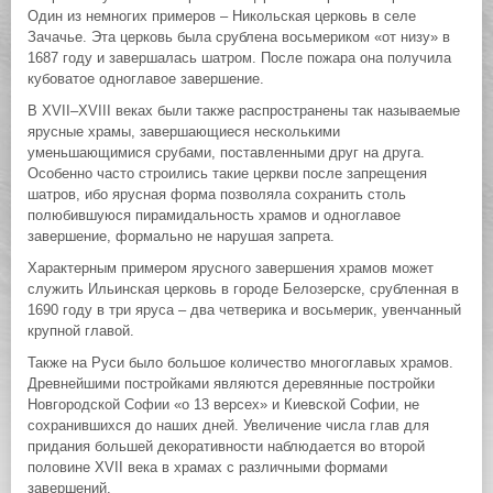
Один из немногих примеров – Никольская церковь в селе
Зачачье. Эта церковь была срублена восьмериком «от низу» в
1687 году и завершалась шатром. После пожара она получила
кубоватое одноглавое завершение.
В XVII–XVIII веках были также распространены так называемые
ярусные храмы, завершающиеся несколькими
уменьшающимися срубами, поставленными друг на друга.
Особенно часто строились такие церкви после запрещения
шатров, ибо ярусная форма позволяла сохранить столь
полюбившуюся пирамидальность храмов и одноглавое
завершение, формально не нарушая запрета.
Характерным примером ярусного завершения храмов может
служить Ильинская церковь в городе Белозерске, срубленная в
1690 году в три яруса – два четверика и восьмерик, увенчанный
крупной главой.
Также на Руси было большое количество многоглавых храмов.
Древнейшими постройками являются деревянные постройки
Новгородской Софии «о 13 версех» и Киевской Софии, не
сохранившихся до наших дней. Увеличение числа глав для
придания большей декоративности наблюдается во второй
половине XVII века в храмах с различными формами
завершений.