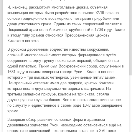
И, наконец, рассмотрим многоглавые церкви, объёмная
композиция которых была разработана в начале XVIII века на
основе традиционного восьмерика с четырьмя прирубами или
двадцатистенного сруба. Одним из таких сооружений является
Покровский храм села Анхимово, срубленный в 1708 году. Также
к этому типу храмов относится Преображенская церковь
Кижского погоста.
В русском деревянном зодчестве известны сооружения,
сложный многоглавый силуэт которых формировался путём
соединения в одну группу нескольких церквей, объединённых
одной папертью. Таким был Воскресенский собор, срубленный в
1681 году в самом северном городе Руси – Коле, в основе
которого – три высоких четверика, увенчанные пятиглавием.
Центральный четверик имел два прируба, крытых бочками,
которые несли двухъярусные четверики с шатриками. На
третьем западном прирубе, крытом на три ската, стояла
двухъярусная круглая башня. Все это составляло живописное
по силуэту и единственное в своём роде 18-главое завершение
храма.
Завершая обзор развития основных форм в храмовом
деревянном зодчестве Руси, необходимо остановиться ещё на
одном типе сооружений – колокольнях, ставших в XVII веке