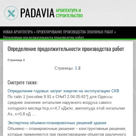
»
»
НОВАЯ АРХИТЕКТУРА
ПРОЕКТИРОВАНИЕ ПРОИЗВОДСТВА ЗЕМЛЯНЫХ РАБОТ
Определение продолжительности производства работ
Определение продолжительности производства работ
Страница 2
Страницы:
1
2
Смотрите также:
Определение годовых затрат энергии на эксплуатацию СКВ
По табл.1 [пособие 9.91 к СНиП 2.04.05-91*] для Одессы
среднее значение энтальпии наружного воздуха самого
холодного месяца hcp,x=4,7 кДж/кг, амплитуда этой энтальпии
Аэ, х=0,8 кД ...
Экспертиза объемно-планировочных решений здания
Объемно – планировочные решения – конструктивные решения,
которые применяются при проектировании объектов различного