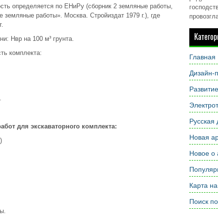
сть определяется по ЕНиРу (сборник 2 земляные работы,
господств
 земляные работы». Москва. Стройиздат 1979 г.), где
провозгл
т.
Категор
и: Нвр на 100 м³ грунта.
ть комплекта:
Главная
Дизайн-п
Развити
.
Электрот
Русская 
абот для экскаваторного комплекта:
Новая ар
)
Новое о 
Популярн
Карта на
Поиск по
ны.