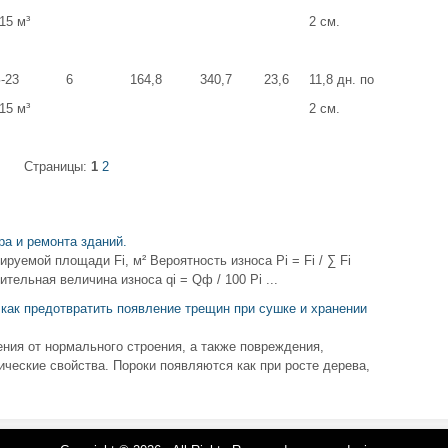
15 м³
2 см.
-23
6
164,8
340,7
23,6
11,8 дн. по
15 м³
2 см.
Страницы:
1
2
а и ремонта зданий.
уемой площади Fi, м² Вероятность износа Pi = Fi / ∑ Fi
ельная величина износа qi = Qф / 100 Pi ...
как предотвратить появление трещин при сушке и хранении
ния от нормального строения, а также повреждения,
ические свойства. Пороки появляются как при росте дерева,