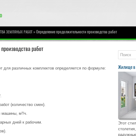
» Определение продолжительности производства работ
ТВА ЗЕМЛЯНЫХ РАБОТ
производства работ
Жилище в 
т для различных комплектов определяется по формуле:
.
работ (количество смен).
 машины, м³/ч.
арных дней к рабочим.
Этот стил
столетия,
ов).
радужные