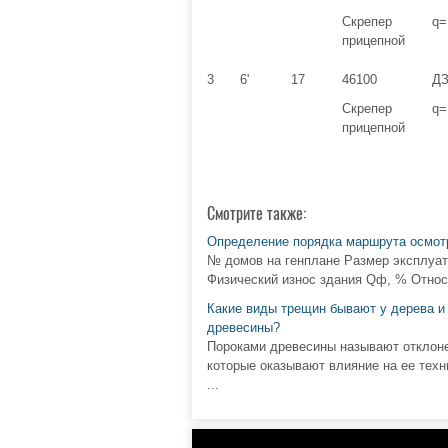
Скрепер
q=
прицепной
3
6'
17
46100
ДЗ
Скрепер
q=
прицепной
Смотрите также:
Определение порядка маршрута осмотр
№ домов на генплане Размер эксплуатир
Физический износ здания Qф, % Относит
Какие виды трещин бывают у дерева и 
древесины?
Пороками древесины называют отклоне
которые оказывают влияние на ее техн
...