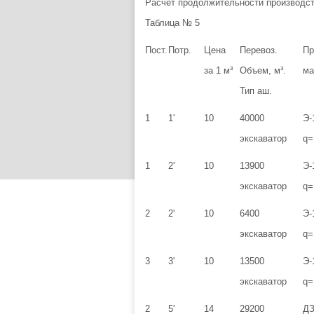
Расчет продолжительности производст
Таблица № 5
Пост.
Потр.
Цена
Перевоз.
Пр
за 1 м³
Объем, м³.
ма
Тип аш.
1
1'
10
40000
Э-
экскаватор
q=
1
2'
10
13900
Э-
экскаватор
q=
2
2'
10
6400
Э-
экскаватор
q=
3
3'
10
13500
Э-
экскаватор
q=
2
5'
14
29200
ДЗ