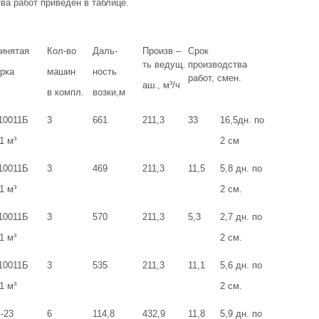
ва работ приведен в таблице.
инятая
Кол-во
Даль-
Произв –
Срок
ть ведущ.
производства
рка
машин
ность
работ, смен.
аш., м³/ч
в компл.
возки,м
10011Б
3
661
211,3
33
16,5дн. по
1 м³
2 см
10011Б
3
469
211,3
11,5
5,8 дн. по
1 м³
2 см.
10011Б
3
570
211,3
5,3
2,7 дн. по
1 м³
2 см.
10011Б
3
535
211,3
11,1
5,6 дн. по
1 м³
2 см.
-23
6
114,8
432,9
11,8
5,9 дн. по