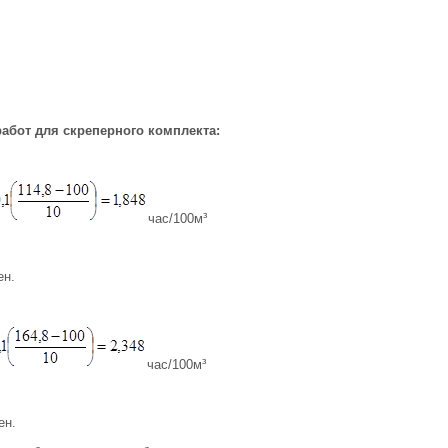
абот для скреперного комплекта:
час/100м³
ен.
час/100м³
ен.