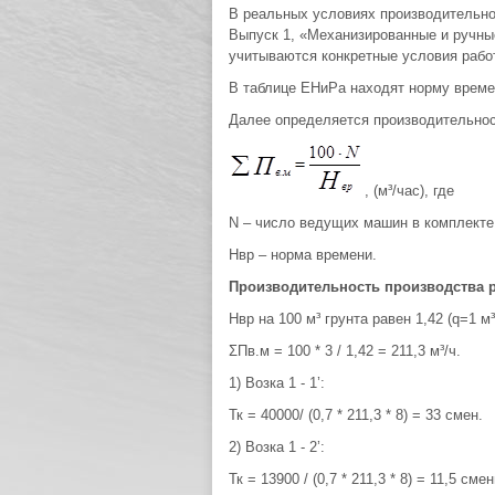
В реальных условиях производительно
Выпуск 1, «Механизированные и ручные
учитываются конкретные условия рабо
В таблице ЕНиРа находят норму времен
Далее определяется производительнос
, (м³/час), где
N – число ведущих машин в комплекте
Нвр – норма времени.
Производительность производства р
Нвр на 100 м³ грунта равен 1,42 (q=1 м³
ΣПв.м = 100 * 3 / 1,42 = 211,3 м³/ч.
1) Возка 1 - 1’:
Тк = 40000/ (0,7 * 211,3 * 8) = 33 смен.
2) Возка 1 - 2’:
Тк = 13900 / (0,7 * 211,3 * 8) = 11,5 сме