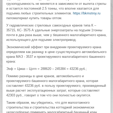
грузоподъемность не меняется в зависимости от вылета стрелы
и остается постоянной 2.5 тонны, что вполне хватается для
подъема любых строительных элементов.
https://bkmstroy.ru
пиломатериал купить товары оптом.
У гидравлических стреловых самоходных кранов типа К –
35715, КС- 3575 А удельные энергозатраты на подъем 1тонны
почти в два раза выше, чем у бешенного малогабаритного крана,
использующего для подъеме электропривод.
Экономический эффект при внедрении проектируемого крана
определяем как разницу в цене существующего автомобильного
крана МАЗ - 3537 и проектируемого малогабаритного башенного
крана:
Ээф = Цмаз – Цотп = 288620 – 245384 = 43236 руб.;
Помимо разницы в цене кранов, автомобильного и
проектируемого башенного малогабаритного крана, которая
составляет 43236 руб. в пользу проектируемого, произведенный
выше расчет эксплуатационных затрат, которые составляют
42303 руб., говорит о том что они полностью окупятся.
Таким образом, мы убедились, что для малоэтажного
строительства и строительства коттеджей экономически
целесообразно применять малогабаритный башенный кран