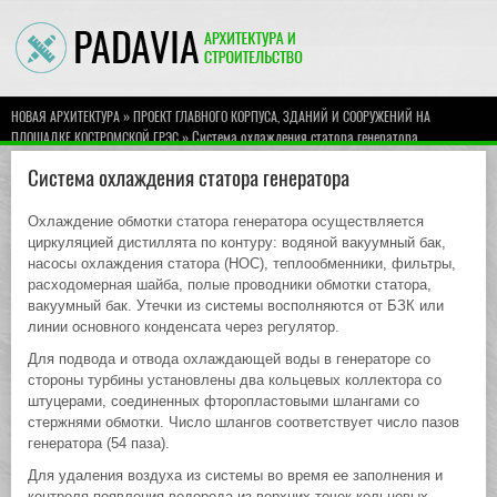
»
НОВАЯ АРХИТЕКТУРА
ПРОЕКТ ГЛАВНОГО КОРПУСА, ЗДАНИЙ И СООРУЖЕНИЙ НА
» Система охлаждения статора генератора
ПЛОЩАДКЕ КОСТРОМСКОЙ ГРЭС
Система охлаждения статора генератора
Охлаждение обмотки статора генератора осуществляется
циркуляцией дистиллята по контуру: водяной вакуумный бак,
насосы охлаждения статора (НОС), теплообменники, фильтры,
расходомерная шайба, полые проводники обмотки статора,
вакуумный бак. Утечки из системы восполняются от БЗК или
линии основного конденсата через регулятор.
Для подвода и отвода охлаждающей воды в генераторе со
стороны турбины установлены два кольцевых коллектора со
штуцерами, соединенных фторопластовыми шлангами со
стержнями обмотки. Число шлангов соответствует число пазов
генератора (54 паза).
Для удаления воздуха из системы во время ее заполнения и
контроля появления водорода из верхних точек кольцевых