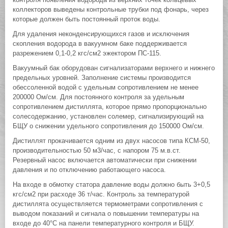
коллекторов выведены контрольные трубки под фонарь, через
которые должен быть постоянный проток воды.
Для удаления неконденсирующихся газов и исключения
скопления водорода в вакуумном баке поддерживается
разрежением 0,1-0,2 кгс/см2 эжектором ПС-115.
Вакуумный бак оборудован сигнализаторами верхнего и нижнего
предельных уровней. Заполнение системы производится
обессоленной водой с удельным сопротивлением не менее
200000 Ом/см. Для постоянного контроля за удельным
сопротивлением дистиллята, которое прямо пропорционально
солесодержанию, установлен солемер, сигнализирующий на
БЩУ о снижении удельного сопротивления до 150000 Ом/см.
Дистиллят прокачивается одним из двух насосов типа КСМ-50,
производительностью 50 м3/час, с напором 75 м.в.ст.
Резервный насос включается автоматически при снижении
давления и по отключению работающего насоса.
На входе в обмотку статора давление воды должно быть 3+0,5
кгс/см2 при расходе 36 т/час. Контроль за температурой
дистиллята осуществляется термометрами сопротивления с
выводом показаний и сигнала о повышении температуры на
входе до 40°С на панели температурного контроля и БЩУ.