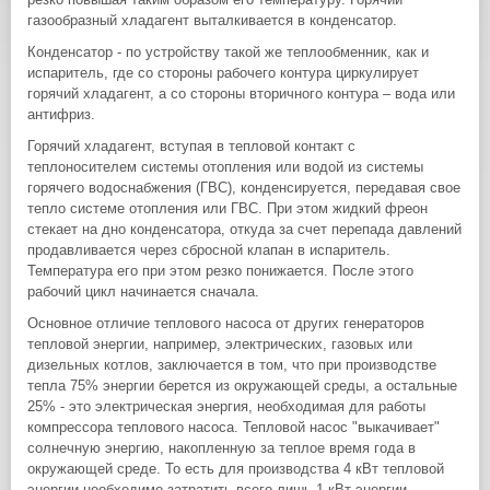
газообразный хладагент выталкивается в конденсатор.
Конденсатор - по устройству такой же теплообменник, как и
испаритель, где со стороны рабочего контура циркулирует
горячий хладагент, а со стороны вторичного контура – вода или
антифриз.
Горячий хладагент, вступая в тепловой контакт с
теплоносителем системы отопления или водой из системы
горячего водоснабжения (ГВС), конденсируется, передавая свое
тепло системе отопления или ГВС. При этом жидкий фреон
стекает на дно конденсатора, откуда за счет перепада давлений
продавливается через сбросной клапан в испаритель.
Температура его при этом резко понижается. После этого
рабочий цикл начинается сначала.
Основное отличие теплового насоса от других генераторов
тепловой энергии, например, электрических, газовых или
дизельных котлов, заключается в том, что при производстве
тепла 75% энергии берется из окружающей среды, а остальные
25% - это электрическая энергия, необходимая для работы
компрессора теплового насоса. Тепловой насос "выкачивает"
солнечную энергию, накопленную за теплое время года в
окружающей среде. То есть для производства 4 кВт тепловой
энергии необходимо затратить всего лишь 1 кВт энергии