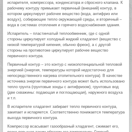
испарителя, компрессора, конденсатора и сбросного клапана. К
рабочему контуру примыкает первичный (внешний) контур, в
котором циркулирует рабочее вещество (вода, антифриз или
воздух), собирающее тепло окружающей среды, и вторичный –
вода в системах отопления и горячего водоснабжения здания.
Испаритель – пластинчатый теплообменник, где с одной
стороны циркулирует холодный жидкий хладагент (вещество с
низкой температурой кипения, обычно фреон), а с другой
стороны на противотоке циркулирует рабочее вещество
первичного контура.
Первичный контур – это контур с низкопотенциальной тепловой
энергией (энергия, температуры которой недостаточно для
непосредственного нагрева отопительного контура). В качестве
источника энергии первичного контура может быть использовано
тепло грунта (грунтовые зонды с антифризом), грунтовых вод
(две скважины: подающая и поглощающая), наружного воздуха
и т.п.
В испарителе хладагент забирает тепло первичного контура,
закипает и испаряется. Соответственно понижается температура
выхода первичного контура.
Компрессор всасывает газообразный хладагент, сжимает его,
резко повышая таким образом его температуру. Горячий