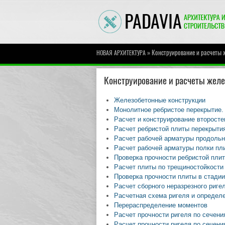
» Конструирование и расчеты 
НОВАЯ АРХИТЕКТУРА
Конструирование и расчеты желе
Железобетонные конструкции
Монолитное ребристое перекрытие.
Расчет и конструирование второсте
Расчет ребристой плиты перекрытия
Расчет рабочей арматуры продольн
Расчет рабочей арматуры полки плит
Проверка прочности ребристой плит
Расчет плиты по трещиностойкости
Проверка прочности плиты в стадии
Расчет сборного неразрезного риге
Расчетная схема ригеля и определ
Перераспределение моментов
Расчет прочности ригеля по сечен
Расчет прочности ригеля по сечени