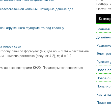
господств
провозгл
 железобетонной колонны. Исходные данные для
Категор
ьно нагруженного фундамента под колонну
Главная
Дизайн-п
Развити
а голову сваи
лову сваи по формуле: (4.7) где ap’ = 1.8м – расстояние
Электрот
 м – ширина ростверка (рисунок 4.2), м; d = 1,2 ...
Русская 
убная с конвекторами КН20. Параметры теплоносителя
Новая ар
Новое о 
Популярн
Карта на
Поиск по