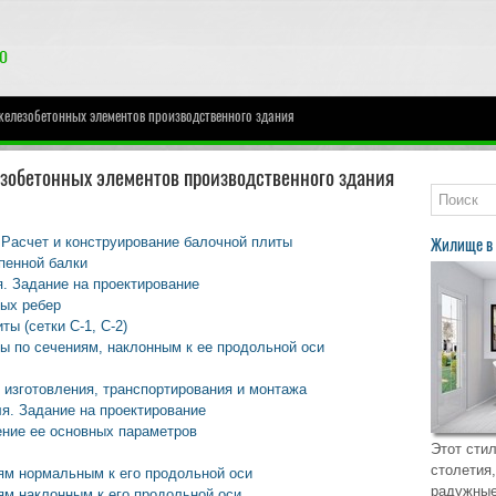
железобетонных элементов производственного здания
зобетонных элементов производственного здания
 Расчет и конструирование балочной плиты
Жилище в 
пенной балки
. Задание на проектирование
ых ребер
ы (сетки С-1, С-2)
ы по сечениям, наклонным к ее продольной оси
 изготовления, транспортирования и монтажа
ля. Задание на проектирование
ение ее основных параметров
Этот стил
столетия,
иям нормальным к его продольной оси
радужные
ям наклонным к его продольной оси