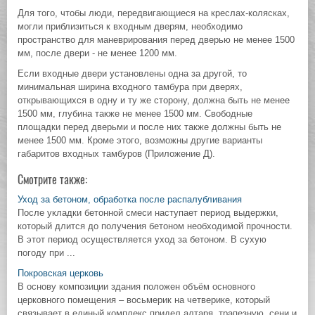
Для того, чтобы люди, передвигающиеся на креслах-колясках,
могли приблизиться к входным дверям, необходимо
пространство для маневрирования перед дверью не менее 1500
мм, после двери - не менее 1200 мм.
Если входные двери установлены одна за другой, то
минимальная ширина входного тамбура при дверях,
открывающихся в одну и ту же сторону, должна быть не менее
1500 мм, глубина также не менее 1500 мм. Свободные
площадки перед дверьми и после них также должны быть не
менее 1500 мм. Кроме этого, возможны другие варианты
габаритов входных тамбуров (Приложение Д).
Смотрите также:
Уход за бетоном, обработка после распалубливания
После укладки бетонной смеси наступает период выдержки,
который длится до получения бетоном необходимой прочности.
В этот период осуществляется уход за бетоном. В сухую
погоду при ...
Покровская церковь
В основу композиции здания положен объём основного
церковного помещения – восьмерик на четверике, который
связывает в единый комплекс придел алтаря, трапезную, сени и