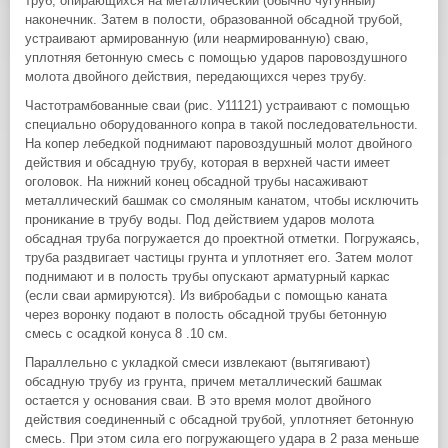
труб, опирающихся на металлический (обычно чугунный)
наконечник. Затем в полости, образованной обсадной трубой,
устраивают армированную (или неармированную) сваю,
уплотняя бетонную смесь с помощью ударов паровоздушного
молота двойного действия, передающихся через трубу.
Частотрамбованные сваи (рис. У11121) устраивают с помощью
специально оборудованного копра в такой последовательности.
На копер лебедкой поднимают паровоздушный молот двойного
действия и обсадную трубу, которая в верхней части имеет
оголовок. На нижний конец обсадной трубы насаживают
металлический башмак со смоляным канатом, чтобы исключить
проникание в трубу воды. Под действием ударов молота
обсадная труба погружается до проектной отметки. Погружаясь,
труба раздвигает частицы грунта и уплотняет его. Затем молот
поднимают и в полость трубы опускают арматурный каркас
(если сваи армируются). Из вибробадьи с помощью каната
через воронку подают в полость обсадной трубы бетонную
смесь с осадкой конуса 8 .10 см.
Параллельно с укладкой смеси извлекают (вытягивают)
обсадную трубу из грунта, причем металлический башмак
остается у основания сваи. В это время молот двойного
действия соединенный с обсадной трубой, уплотняет бетонную
смесь. При этом сила его погружающего удара в 2 раза меньше