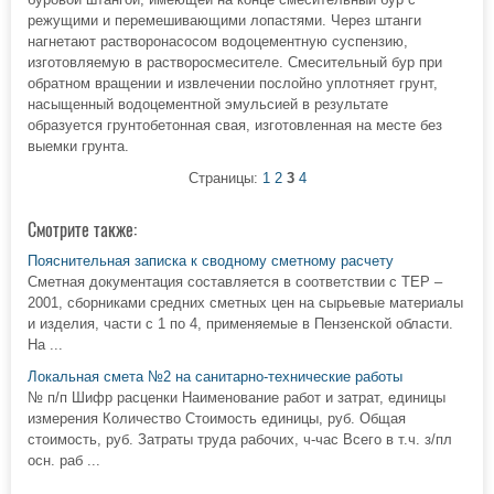
режущими и перемешивающими лопастями. Через штанги
нагнетают растворонасосом водоцементную суспензию,
изготовляемую в растворосмесителе. Смесительный бур при
обратном вращении и извлечении послойно уплотняет грунт,
насыщенный водоцементной эмульсией в результате
образуется грунтобетонная свая, изготовленная на месте без
выемки грунта.
Страницы:
1
2
3
4
Смотрите также:
Пояснительная записка к сводному сметному расчету
Сметная документация составляется в соответствии с ТЕР –
2001, сборниками средних сметных цен на сырьевые материалы
и изделия, части с 1 по 4, применяемые в Пензенской области.
На ...
Локальная смета №2 на санитарно-технические работы
№ п/п Шифр расценки Наименование работ и затрат, единицы
измерения Количество Стоимость единицы, руб. Общая
стоимость, руб. Затраты труда рабочих, ч-час Всего в т.ч. з/пл
осн. раб ...