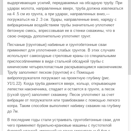
выдергивающих усилий, передаваемых на обсадную трубу. При
ударах молота, направленных вверх, труба должна извлекаться
на 4 .5 см из грунта, а при ударах, направленных вниз,—
погружаться на 2 .3 см. Удары, направленные вниз, наряду с
вибрационным воздействием трубы значительно уплотняют
бетонную смесь, впрессовывая ее в стенки скважины, что в
свою очередь дополнительно уплотняет грунт.
Песчаные (грунтовые) набивные и грунтобетонные сваи
применяют для уплотнения слабых грунтов. В этих случаях
используют самоходные стреловые краны со специальными
приспособлениями в виде стальной обсадной трубы с
киническим четырехлопастным раскрывающимся наконечником.
Трубу заполняют песком (грунтом) и с Помощью
вибропогружателя погружают на проектную глубину (рис.
У1!1.22). Когда труба движется вверх, кольцо, открывающее
лепестки наконечника, спадает и остается в грунте, а песок
(сухой грунт) заполняет скважину. Песок уплотняют за счет
вибрации от погружателя или трамбовками с помощью легкого
копра. Таким способом выполняют набивку скважин на глубину
до 7м.
В последние годы стали устраивать грунтобетонные сваи, для
чего применяют бурильно-крановые машины с пустотелой
буровой штангой, имеющей на конце смесительный бур с