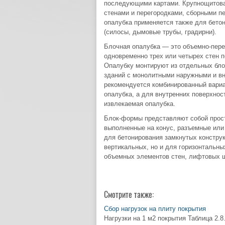
последующими картами. Крупнощитова
стенами и перегородками, сборными п
опалубка применяется также для бетон
(силосы, дымовые трубы, градирни).
Блочная опалубка — это объемно-пере
одновременно трех или четырех стен п
Опалубку монтируют из отдельных бло
зданий с монолитными наружными и в
рекомендуется комбинированный вариа
опалубка, а для внутренних поверхнос
извлекаемая опалубка.
Блок-формы представляют собой прост
выполненные на конус, разъемные ил
для бетонирования замкнутых констру
вертикальных, но и для горизонтальны
объемных элементов стен, лифтовых ша
Смотрите также:
Сбор нагрузок на плиту покрытия
Нагрузки на 1 м2 покрытия Таблица 2.8