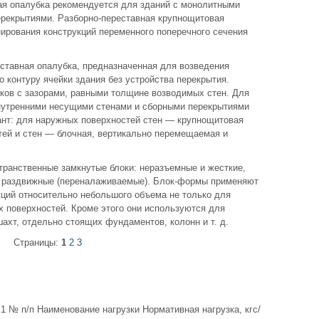
я опалубка рекомендуется для зданий с монолитными
ерекрытиями. Разборно-переставная крупнощитовая
ирования конструкций переменного поперечного сечения
ставная опалубка, предназначенная для возведения
о контуру ячейки здания без устройства перекрытия.
ков с зазорами, равными толщине возводимых стен. Для
нутренними несущими стенами и сборными перекрытиями
нт: для наружных поверхностей стен — крупнощитовая
тей и стен — блочная, вертикально перемещаемая и
ранственные замкнутые блоки: неразъемные и жесткие,
и раздвижные (переналаживаемые). Блок-формы применяют
кций относительно небольшого объема не только для
х поверхностей. Кроме этого они используются для
хт, отдельно стоящих фундаментов, колонн и т. д.
Страницы:
1
2
3
.1 № п/п Наименование нагрузки Нормативная нагрузка, кгс/