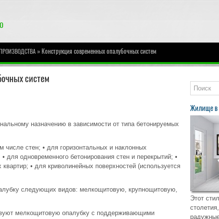
» Конструкция современных опалубочных систем
 ПРОИЗВОДСТВА
бочных систем
Жилище в 
нальному назначению в зависимости от типа бетонируемых
ом числе стен; • для горизонтальных и наклонных
 • для одновременного бетонирования стен и перекрытий; •
 квартир; • для криволинейных поверхностей (используется
палубку следующих видов: мелкощитовую, крупнощитовую,
Этот стил
столетия,
ьзуют мелкощитовую опалубку с поддерживающими
радужные