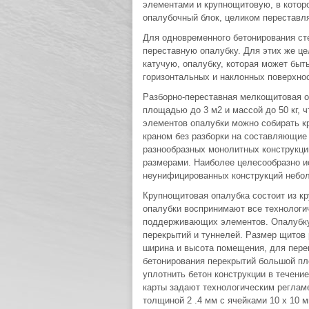
элементами и крупнощитовую, в котор
опалубочный блок, целиком переставл
Для одновременного бетонирования ст
переставную опалубку. Для этих же ц
катучую, опалубку, которая может быт
горизонтальных и наклонных поверхно
Разборно-переставная мелкощитовая о
площадью до 3 м2 и массой до 50 кг, ч
элементов опалубки можно собирать к
краном без разборки на составляющи
разнообразных монолитных конструкц
размерами. Наиболее целесообразно и
неунифицированных конструкций небо
Крупнощитовая опалубка состоит из к
опалубки воспринимают все технологи
поддерживающих элементов. Опалубку
перекрытий и туннелей. Размер щитов 
ширина и высота помещения, для пере
бетонирования перекрытий большой пл
уплотнить бетон конструкции в течени
карты задают технологическим реглам
толщиной 2 .4 мм с ячейками 10 х 10 