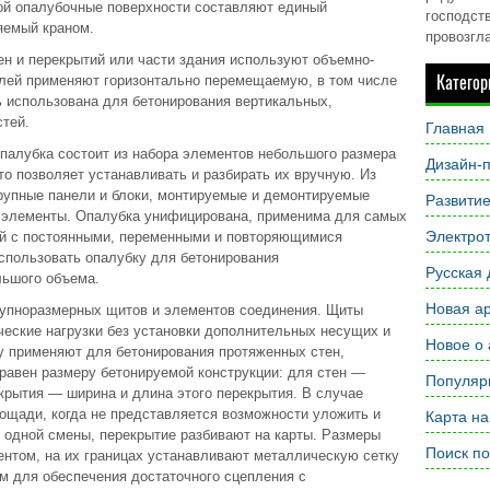
ой опалубочные поверхности составляют единый
господств
яемый краном.
провозгл
ен и перекрытий или части здания используют объемно-
Категор
елей применяют горизонтально перемещаемую, в том числе
ь использована для бетонирования вертикальных,
стей.
Главная
палубка состоит из набора элементов небольшого размера
Дизайн-п
то позволяет устанавливать и разбирать их вручную. Из
рупные панели и блоки, монтируемые и демонтируемые
Развити
е элементы. Опалубка унифицирована, применима для самых
Электрот
ий с постоянными, переменными и повторяющимися
спользовать опалубку для бетонирования
Русская 
льшого объема.
Новая ар
рупноразмерных щитов и элементов соединения. Щиты
ческие нагрузки без установки дополнительных несущих и
Новое о 
 применяют для бетонирования протяженных стен,
равен размеру бетонируемой конструкции: для стен —
Популярн
крытия — ширина и длина этого перекрытия. В случае
ощади, когда не представляется возможности уложить и
Карта на
е одной смены, перекрытие разбивают на карты. Размеры
Поиск по
ентом, на их границах устанавливают металлическую сетку
мм для обеспечения достаточного сцепления с