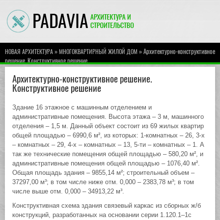
»
» Архитектурно-конструктивное
НОВАЯ АРХИТЕКТУРА
МНОГОКВАРТИРНЫЙ ЖИЛОЙ ДОМ
решение. Конструктивное решение
Архитектурно-конструктивное решение.
Конструктивное решение
Здание 16 этажное с машинным отделением и
административные помещения. Высота этажа – 3 м, машинного
отделения – 1,5 м. Данный объект состоит из 69 жилых квартир
общей площадью – 6990,6 м², из которых: 1-комнатных – 26, 3-х
– комнатных – 29, 4-х – комнатных – 13, 5-ти – комнатных – 1. А
так же технические помещения общей площадью – 580,20 м², и
административные помещения общей площадью – 1076,40 м².
Общая площадь здания – 9855,14 м²; строительный объем –
37297,00 м³; в том числе ниже отм. 0,000 – 2383,78 м³; в том
числе выше отм. 0,000 – 34913,22 м³.
Конструктивная схема здания связевый каркас из сборных ж/б
конструкций, разработанных на основании серии 1.120.1–1с