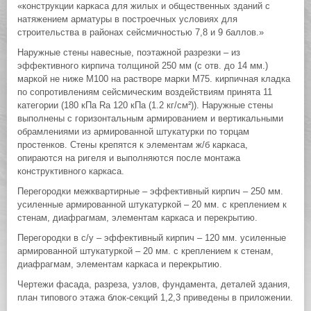
«конструкции каркаса для жилых и общественных зданий с
натяжением арматуры в построечных условиях для
строительства в районах сейсмичностью 7,8 и 9 баллов.»
Наружные стены навесные, поэтажной разрезки – из
эффективного кирпича толщиной 250 мм (с отв. до 14 мм.)
маркой не ниже М100 на растворе марки М75. кирпичная кладка
по сопротивлениям сейсмическим воздействиям принята 11
категории (180 кПа Ra 120 кПа (1.2 кг/см²)). Наружные стены
выполнены с горизонтальным армированием и вертикальными
обрамлениями из армированной штукатурки по торцам
простенков. Стены крепятся к элементам ж/б каркаса,
опираются на ригеля и выполняются после монтажа
конструктивного каркаса.
Перегородки межквартирные – эффективный кирпич – 250 мм.
усиленные армированной штукатуркой – 20 мм. с креплением к
стенам, диафрагмам, элементам каркаса и перекрытию.
Перегородки в с/у – эффективный кирпич – 120 мм. усиленные
армированной штукатуркой – 20 мм. с креплением к стенам,
диафрагмам, элементам каркаса и перекрытию.
Чертежи фасада, разреза, узлов, фундамента, деталей здания,
план типового этажа блок-секций 1,2,3 приведены в приложении.