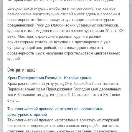
Елецкая архитектура самобытна и неповторима, так как все
разнообразие архитектурных стилей живет здесь в согласии и
соразмерности. Здесь присутствуют формы архитектуры от
средневековой Руси до классических усадебных комплексов,
здания в стиле модерн и советского конструктивизма 20-х гг. XX
века. Мастера, строившие в разные годы и в разных
архитектурных стилях не вступали в противоречия с уже
существующей застройкой, но в последние годы эта
соразмерность была нарушена строительством многоэтажных
зданий.
Смотрите также:
Храм Преображения Господня. История храма
Храм расположен на углу улиц Октябрьской и Льва Толстого.
Первоначально храм Преображения Господня был деревянным
как и большинство других церквей. Считается, что в XVII веке
он у ...
Технологический процесс изготовления напрягаемых
арматурных стержней
Технологический процесс изготовления арматурных стержней
состоит из следующих технологических операций: - заготовка
стержней заданной длины; - вытяжка стержней до расчетной