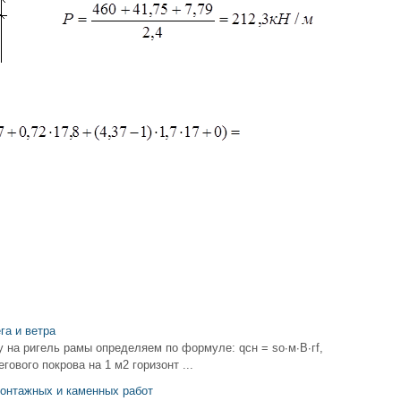
га и ветра
 на ригель рамы определяем по формуле: qсн = sо∙м∙B∙гf,
гового покрова на 1 м2 горизонт ...
монтажных и каменных работ