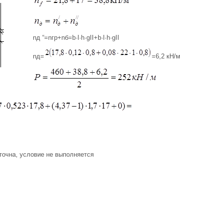
nд “=nгр+nб=b·l·h·gII+b·l·h·gII
nд=
=6,2 кН/м
очна, условие не выполняется