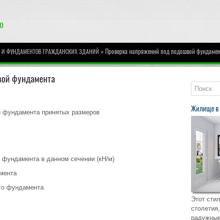
» Проверка напряжений под подошвой фундаме
Й И ФУНДАМЕНТОВ ГРАЖДАНСКИХ ЗДАНИЙ
вой фундамента
Жилище в 
й фундамента принятых размеров
зе фундамента в данном сечении (кН/м)
амента
ого фундамента
Этот стил
столетия,
радужные