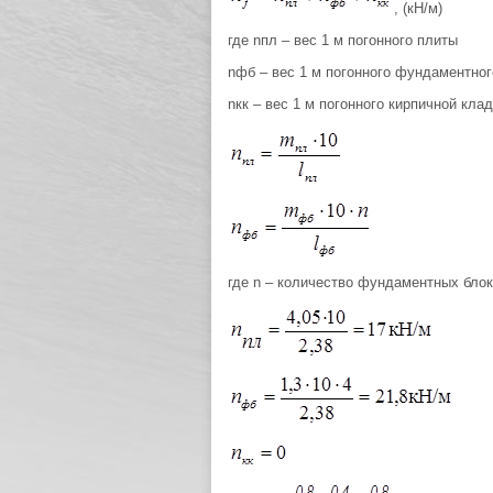
, (кН/м)
где nпл – вес 1 м погонного плиты
nфб – вес 1 м погонного фундаментног
nкк – вес 1 м погонного кирпичной кла
где n – количество фундаментных бло