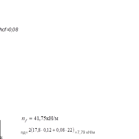
nд=
=7,79 кН/м