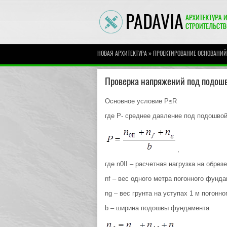
»
НОВАЯ АРХИТЕКТУРА
ПРОЕКТИРОВАНИЕ ОСНОВАНИ
Проверка напряжений под подош
Основное условие P≤R
где P- среднее давление под подошво
,
где n0II – расчетная нагрузка на обре
nf – вес одного метра погонного фунд
ng – вес грунта на уступах 1 м погонн
b – ширина подошвы фундамента