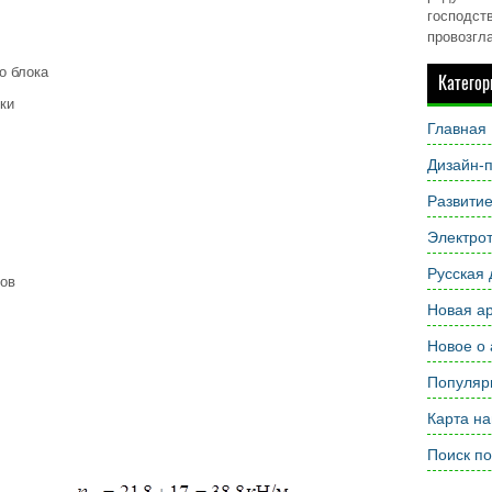
господств
провозгл
о блока
Категор
дки
Главная
Дизайн-п
Развити
Электрот
Русская 
ков
Новая ар
Новое о 
Популярн
Карта на
Поиск по