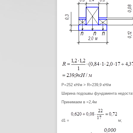
P=252 кН/м > R=239,9 кН/м
Ширина подошвы фундамента недостат
Принимаем в =2,4м
d1 =
м;