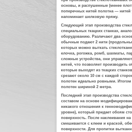
основы, и распушенные (менее плот
поперечных нитей полотна — нитей у
напоминает шелковую пряжу.
Следующий этап производства стекл
специальных ткацких станках, анал
оборудованию. Различают два осно
обычные подают 2 нити (продольные
которых можно выткать стеклоткан
елочка, рогожка, ромб, шахматы, па
сложные устройства, они управляют
нитей, что позволяет производить 
которые выходят из ткацких станков
срезают около 10 см с каждой сторо
полотен идеально ровными. Итогом 
полотен шириной 2 метра.
Последний этап производства стек
составом на основе модифицирован
никакого отношения к генномодифиц
уровне), который придает обоям ст
поверхность. После наклеивания на 
смешивается с клеем и краской, об
поверхности. Для пропитки вытканн