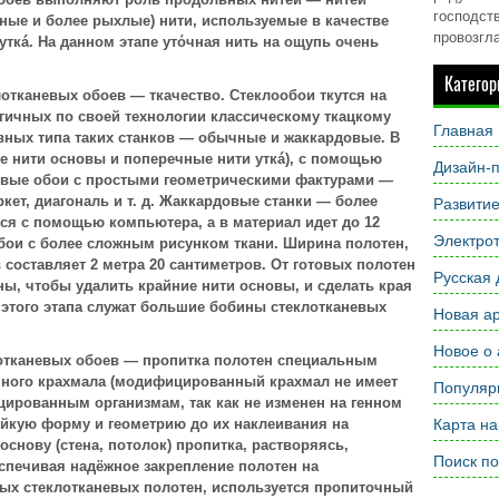
господств
ные и более рыхлые) нити, используемые в качестве
провозгл
ткá. На данном этапе утόчная нить на ощупь очень
Категор
отканевых обоев — ткачество. Стеклообои ткутся на
огичных по своей технологии классическому ткацкому
Главная
вных типа таких станков — обычные и жаккардовые. В
 нити основы и поперечные нити уткá), с помощью
Дизайн-п
евые обои с простыми геометрическими фактурами —
ркет, диагональ и т. д. Жаккардовые станки — более
Развити
ся с помощью компьютера, а в материал идет до 12
Электрот
обои с более сложным рисунком ткани. Ширина полотен,
 составляет 2 метра 20 сантиметров. От готовых полотен
Русская 
ны, чтобы удалить крайние нити основы, и сделать края
этого этапа служат большие бобины стеклотканевых
Новая ар
Новое о 
лотканевых обоев — пропитка полотен специальным
ного крахмала (модифицированный крахмал не имеет
Популярн
ированным организмам, так как не изменен на генном
ойкую форму и геометрию до их наклеивания на
Карта на
основу (стена, потолок) пропитка, растворяясь,
Поиск по
еспечивая надёжное закрепление полотен на
ых стеклотканевых полотен, используется пропиточный