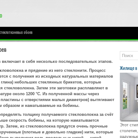
стеклотканевых обоев
оев
 включает в себя несколько последовательных этапов.
Жилище в 
кловолокна и прядение из него стеклонити. Процесс
ется с получения из исходных натуральных материалов
и глина) небольших стеклянных брикетов, которые
я стекловолокна. Затем эти заготовки расплавляют в
атуре около 1200 °C. Из полученной массы через
пластины с отверстиями малых диаметров) вытягивают
м образом и наматываемые на бобины.
определять толщину получаемого стекловолокна за счёт
ыше скорость бобины, на которую наматывается
Этот стил
р. Затем, из стекловолокна прядутся очень прочные
столетия,
крученные (плотные и довольно гладкие) нити, которые
радужные
обоев выполняют роль продольных нитей — нитей