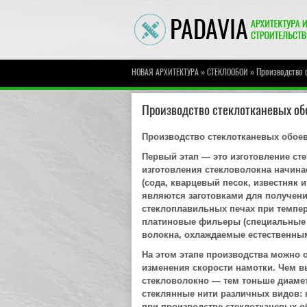
»
» Производство 
НОВАЯ АРХИТЕКТУРА
СТЕКЛООБОИ
Производство стеклотканевых об
Производство стеклотканевых обоев
Первый этап — это изготовление сте
изготовления стекловолокна начина
(сода, кварцевый песок, известняк 
являются заготовками для получени
стеклоплавильных печах при темпер
платиновые фильеры (специальные 
волокна, охлаждаемые естественны
На этом этапе производства можно 
изменения скорости намотки. Чем в
стекловолокно — тем тоньше диамет
стеклянные нити различных видов: 
при производстве стеклотканевых 