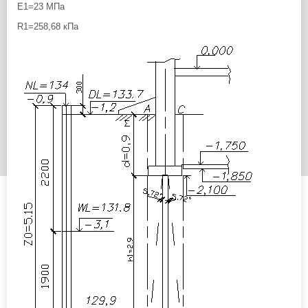
Е1=23 МПа
R1=258,68 кПа