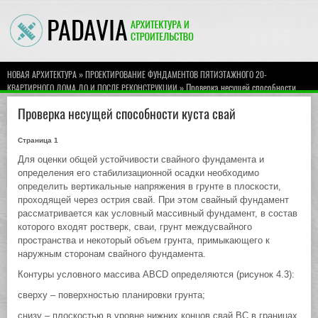
»
НОВАЯ АРХИТЕКТУРА
ПРОЕКТИРОВАНИЕ ФУНДАМЕНТОВ ПЯТИЭТАЖНОГО 20-
» Проверка несущей способности
КВАРТИРНОГО ДОМА ДО И ПОСЛЕ РЕКОНСТРУКЦИИ
куста свай
Проверка несущей способности куста свай
Страница 1
Для оценки общей устойчивости свайного фундамента и
определения его стабилизационной осадки необходимо
определить вертикальные напряжения в грунте в плоскости,
проходящей через острия свай. При этом свайный фундамент
рассматривается как условный массивный фундамент, в состав
которого входят ростверк, сваи, грунт междусвайного
пространства и некоторый объем грунта, примыкающего к
наружным сторонам свайного фундамента.
Контуры условного массива АBСD определяются (рисунок 4.3):
сверху – поверхностью планировки грунта;
снизу – плоскостью в уровне нижних концов свай ВС в границах,