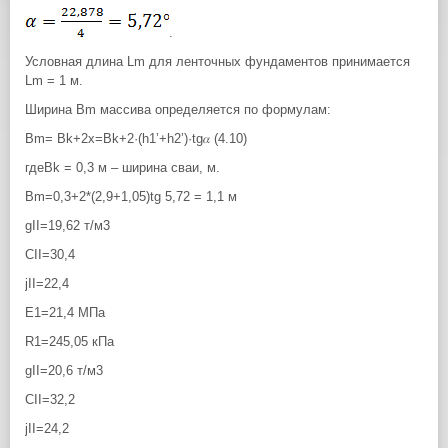
.
Условная длина Lm для ленточных фундаментов принимается
Lm = 1 м.
Ширина Bm массива определяется по формулам:
Bm= Bk+2x=Bk+2·(h1’+h2’)·tg𝛼 (4.10)
гдеBk = 0,3 м – ширина сваи, м.
Bm=0,3+2*(2,9+1,05)tg 5,72 = 1,1 м
gII=19,62 т/м3
СII=30,4
jII=22,4
Е1=21,4 МПа
R1=245,05 кПа
gII=20,6 т/м3
СII=32,2
jII=24,2