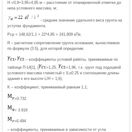
Н =0,9+3,95=4,85 м – расстояние от планировочной отметки до
низа условного массива, м;
- среднее значение удельного веса грунта на
уступах фундамента.
Pcp = 148,62/1,1 + 22*4,85 = 241,809 кПа
R – расчетное сопротивление грунта основания, вычисляемое
по формуле (3.5), для которой определим:
– коэффициенты условий работы, принимаемые по
таблице П-14[1], (
=1,25,
=1,96, т.к. грунт под подошвой
условного массива глинистый с IL≤0.25 и соотношение длины
здания к его высоте L/H = 1,6);
K – коэффициент, принимаемый равным 1,1;
=0.732
= 3.918
=6.494
– коэффициенты, принимаемые в зависимости от угла