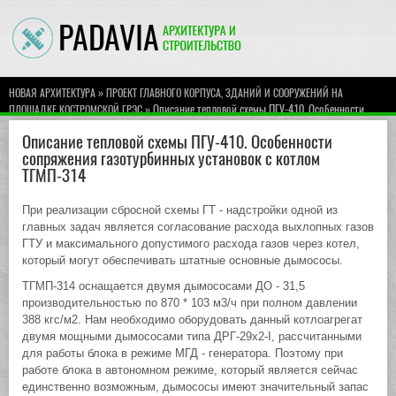
»
НОВАЯ АРХИТЕКТУРА
ПРОЕКТ ГЛАВНОГО КОРПУСА, ЗДАНИЙ И СООРУЖЕНИЙ НА
» Описание тепловой схемы ПГУ-410. Особенности
ПЛОЩАДКЕ КОСТРОМСКОЙ ГРЭС
сопряжения газотурбинных установок с котлом ТГМП-314
Описание тепловой схемы ПГУ-410. Особенности
сопряжения газотурбинных установок с котлом
ТГМП-314
При реализации сбросной схемы ГТ - надстройки одной из
главных задач является согласование расхода выхлопных газов
ГТУ и максимального допустимого расхода газов через котел,
который могут обеспечивать штатные основные дымососы.
ТГМП-314 оснащается двумя дымососами ДО - 31,5
производительностью по 870 * 103 м3/ч при полном давлении
388 кгс/м2. Нам необходимо оборудовать данный котлоагрегат
двумя мощными дымососами типа ДРГ-29х2-I, рассчитанными
для работы блока в режиме МГД - генератора. Поэтому при
работе блока в автономном режиме, который является сейчас
единственно возможным, дымососы имеют значительный запас