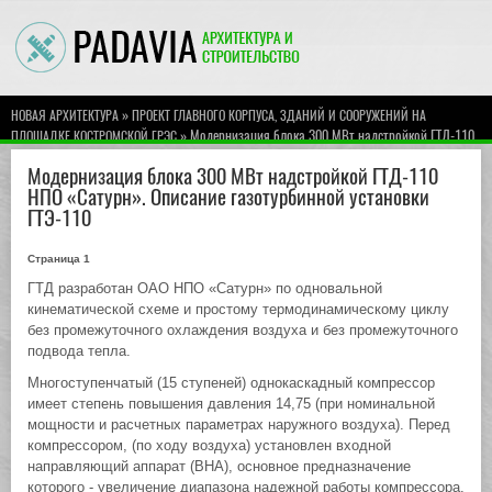
»
НОВАЯ АРХИТЕКТУРА
ПРОЕКТ ГЛАВНОГО КОРПУСА, ЗДАНИЙ И СООРУЖЕНИЙ НА
» Модернизация блока 300 МВт надстройкой ГТД-110
ПЛОЩАДКЕ КОСТРОМСКОЙ ГРЭС
НПО «Сатурн». Описание газотурбинной установки ГТЭ-110
Модернизация блока 300 МВт надстройкой ГТД-110
НПО «Сатурн». Описание газотурбинной установки
ГТЭ-110
Страница 1
ГТД разработан ОАО НПО «Сатурн» по одновальной
кинематической схеме и простому термодинамическому циклу
без промежуточного охлаждения воздуха и без промежуточного
подвода тепла.
Многоступенчатый (15 ступеней) однокаскадный компрессор
имеет степень повышения давления 14,75 (при номинальной
мощности и расчетных параметрах наружного воздуха). Перед
компрессором, (по ходу воздуха) установлен входной
направляющий аппарат (ВНА), основное предназначение
которого - увеличение диапазона надежной работы компрессора.