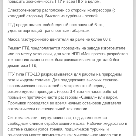
повысить экономичность ГТУ и всей ПГУ в целом.
Электрогенератор расположен со стороны компрессора (с
холодной стороны). Выхлоп из турбины - осевой.
ГТД представляет собой единый поставочный блок,
удовлетворяющий транспортным габаритам.
Масса газотурбинного двигателя на раме не более 60 т.
Ремонт ГТД предполагается проводить на заводе изготовителе
или по месту установки, для чего НПП «Машпроект» разработал
технологию замены всех быстроизнашиваемых деталей без
демонтажа ГТД.
ГТУ типа ГТЭ-110 разрабатывается для работы на природном
газе и жидком топливе. Для поддержания высоких технико-
экономических показателей в межремонтный период
рекомендуется проводить (через 3-4 тысячи часов работы)
промывки проточной части раствором «Синвал» или паром.
Промывки проводятся во время ночных остановов двигателя
автоматически по специальной технологии.
Система смазки - циркуляционная, под давлением со
свободным сливом отработавшего масла. Рабочей жидкостью в
системе смазки узлов трения, подшипников турбины и
генератора может применяться как минеральное масло так и