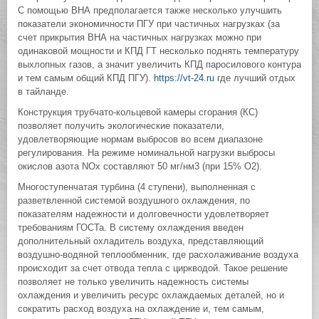
С помощью ВНА предполагается также несколько улучшить
показатели экономичности ПГУ при частичных нагрузках (за
счет прикрытия ВНА на частичных нагрузках можно при
одинаковой мощности и КПД ГТ несколько поднять температуру
выхлопных газов, а значит увеличить КПД паросилового контура
и тем самым общий КПД ПГУ).
https://vt-24.ru
где лучший отдых
в тайланде.
Конструкция трубчато-кольцевой камеры сгорания (КС)
позволяет получить экологические показатели,
удовлетворяющие нормам выбросов во всем диапазоне
регулирования. На режиме номинальной нагрузки выбросы
окислов азота NOх составляют 50 мг/нм3 (при 15% О2).
Многоступенчатая турбина (4 ступени), выполненная с
разветвленной системой воздушного охлаждения, по
показателям надежности и долговечности удовлетворяет
требованиям ГОСТа. В систему охлаждения введен
дополнительный охладитель воздуха, представляющий
воздушно-водяной теплообменник, где расхолаживание воздуха
происходит за счет отвода тепла с циркводой. Такое решение
позволяет не только увеличить надежность системы
охлаждения и увеличить ресурс охлаждаемых деталей, но и
сократить расход воздуха на охлаждение и, тем самым,