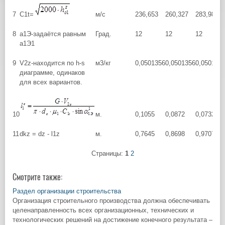
7
C1t=
м/с
236,653
260,327
283,98
8
a1Э-задаётся равным
Град.
12
12
12
a1Э1
9
V2z-находится по h-s
м3/кг
0,0501356
0,0501356
0,050135
диаграмме, одинаков
для всех вариантов.
10
м.
0,1055
0,0872
0,07325
11
dkz = dz - l1z
м.
0,7645
0,8698
0,97075
Страницы:
1
2
Смотрите также:
Раздел организации строительства
Организация строительного производства должна обеспечивать
целенаправленность всех организационных, технических и
технологических решений на достижение конечного результата –