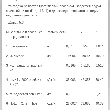
Эта задача решается графическим способом. Задаёмся рядом
значений dz (oт d1 до 1,3d1) и для каждого варианта находим
внутренний диаметр.
Таблица 5.3
№
Величина и способ её
Размерность
1
2
3
определения
1
dz-задаётся
м.
0,87
0,957
1.044
2
Uz=dz×n×p
м/с
136,66
150,33
163,991
3
хoz=задаётся равным
0,5165
0,5165
0,5165
хо1
4
hoz=1 / 2000 × ×(Uz /
кДж/кг
35,003
42,356
50,4045
Xoz)2
5
rz- задаётся равным r1
м/с
0,2
0,2
0,2
6
Ho1z = (1-rz) × hoz
кДж/кг
28,0024
33,885
40,3236