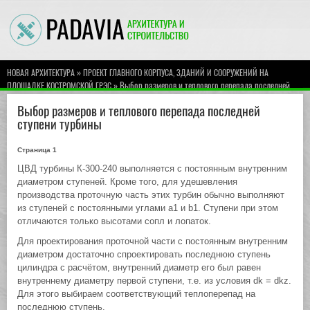
»
НОВАЯ АРХИТЕКТУРА
ПРОЕКТ ГЛАВНОГО КОРПУСА, ЗДАНИЙ И СООРУЖЕНИЙ НА
» Выбор размеров и теплового перепада последней
ПЛОЩАДКЕ КОСТРОМСКОЙ ГРЭС
ступени турбины
Выбор размеров и теплового перепада последней
ступени турбины
Страница 1
ЦВД турбины К-300-240 выполняется с постоянным внутренним
диаметром ступеней. Кроме того, для удешевления
производства проточную часть этих турбин обычно выполняют
из ступеней с постоянными углами a1 и b1. Ступени при этом
отличаются только высотами сопл и лопаток.
Для проектирования проточной части с постоянным внутренним
диаметром достаточно спроектировать последнюю ступень
цилиндра с расчётом, внутренний диаметр его был равен
внутреннему диаметру первой ступени, т.е. из условия dk = dkz.
Для этого выбираем соответствующий теплоперепад на
последнюю ступень.