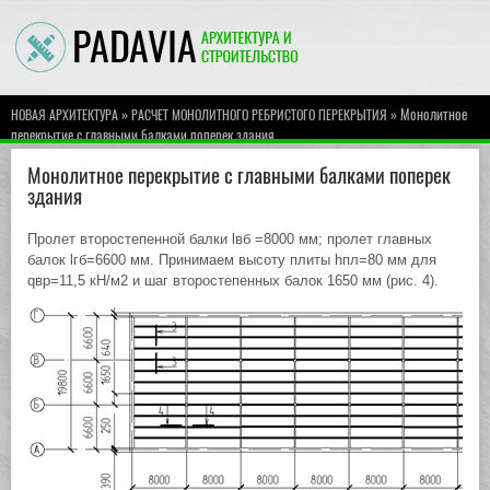
»
» Монолитное
НОВАЯ АРХИТЕКТУРА
РАСЧЕТ МОНОЛИТНОГО РЕБРИСТОГО ПЕРЕКРЫТИЯ
перекрытие с главными балками поперек здания
Монолитное перекрытие с главными балками поперек
здания
Пролет второстепенной балки lвб =8000 мм; пролет главных
балок lгб=6600 мм. Принимаем высоту плиты hпл=80 мм для
qвр=11,5 кН/м2 и шаг второстепенных балок 1650 мм (рис. 4).