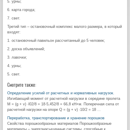
5. урны;
6. карта города;
7. свет.
Третий тип ‒ остановочный комплекс малого размера, в который
входят:
1. остановочный павильон рассчитанный до 5 человек;
2. доска объявлений;
3. лавочки;
4. урны;
5. свет.
Смотрите также:
Определение усилий от расчетных и нормативных нагрузок.
Изгибающий момент от расчетной нагрузки в середине пролета
М = (g + v) ·l02/8 = 18·5,452/8 = 66,8 кН×м. Поперечная сила от
расчетной нагрузки на опоре Q = (g + v) ·10/2 = 18 ...
Переработка, транспортирование и хранение порошков
Свойства порошкообразных материалов Порошкообразные
материалы – энергонасыщенные системы, способные к