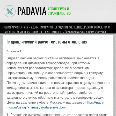
»
НОВАЯ АРХИТЕКТУРА
АДМИНИСТРАТИВНОЕ ЗДАНИЕ ЖЕЛЕЗНОДОРОЖНОГО ПОСЕЛКА С
» Гидравлический расчет системы
НАСЕЛЕНИЕМ 2000 ЖИТЕЛЕЙ В Г. ЕКАТЕРИНБУРГ
отопления
Гидравлический расчет системы отопления
Страница 1
Гидравлический расчет системы отопления заключается в
определении диаметров трубопроводов, при которых
используется располагаемое давление в расчетном
циркуляционном кольце и обеспечивается подача к каждому
нагревательному прибору расчетного количества воды.
Производим расчет наиболее неблагоприятного циркуляционного
кольца системы, т.е. кольца от элеватора - через подающую
магистраль, нижний нагревательный прибор наиболее
удаленного стояка, обратную магистраль к тепловому вводу.
Цены на удаление зубов в Москве, у нас дешево
https://nava-
mos.ru/uslugi/khirurgiya/udalenie-zubov
1. Расчетное циркуляционное кольцо: от элеватора через стояк