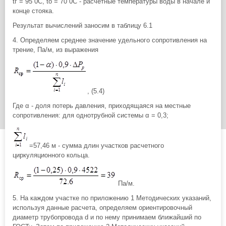
tг = 95 0С, tо = 70 0С - расчетные температуры воды в начале и
конце стояка.
Результат вычислений заносим в таблицу 6.1
4. Определяем среднее значение удельного сопротивления на
трение, Па/м, из выражения
, (5.4)
Где α - доля потерь давления, приходящаяся на местные
сопротивления: для однотрубной системы α = 0,3;
=57,46 м - сумма длин участков расчетного
циркуляционного кольца.
Па/м.
5. На каждом участке по приложению 1 Методических указаний,
используя данные расчета, определяем ориентировочный
диаметр трубопровода d и по нему принимаем ближайший по