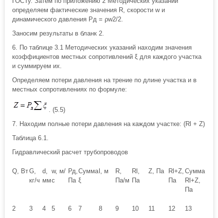
ГОСТу. Затем по приложению 2 Методических указаний
определяем фактические значения R, скорости w и
динамического давления Pд = ρw2/2.
Заносим результаты в бланк 2.
6. По таблице 3.1 Методических указаний находим значения
коэффициентов местных сопротивлений ξ для каждого участка
и суммируем их.
Определяем потери давления на трение по длине участка и в
местных сопротивлениях по формуле:
. (5.5)
7. Находим полные потери давления на каждом участке: (Rl + Z)
Таблица 6.1.
Гидравлический расчет трубопроводов
Q, Вт
G,
d,
w, м/
Рд,
Сумма
l, м
R,
Rl,
Z, Па
Rl+Z,
Сумма
кг/ч
мм
с
Па
ξ
Па/м
Па
Па
Rl+Z,
Па
2
3
4
5
6
7
8
9
10
11
12
13