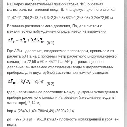
№1 через нагревательный прибор стояка №6, обратная
магистраль на тепловой ввод. Длина циркуляционного стояка:
11,47+11,764,2+13,2+6,3+2,3+2,3+832+1,2+8,05+0,24=72,59 м
Величина располагаемого давления, Па, для систем с
механическим побуждением определяется из выражения
, (5.1)
Где ΔРм - давление, создаваемое элеватором, принимаем из
расчета 60 Па на 1 погонный метр расчетного циркуляционного
кольца, т.е.72,59 х 60 = 4522 Па; ΔРгр - гравитационное
давление, вызываемое охлаждением воды в нагревательных
приборах; для двухтрубной системы при нижней разводке
, (5.2)
гдеhi - вертикальное расстояние между центрами охлаждения в
приборе расчетного кольца и нагревания (смешивания воды в
элеваторе), 2,14 м;
hпр = (2840х1,49+780х4,49) /3620=2,14
ρо = 977,8 и ρг = 961,9 кг/м3 - плотность охлажденной и горячей
воды;