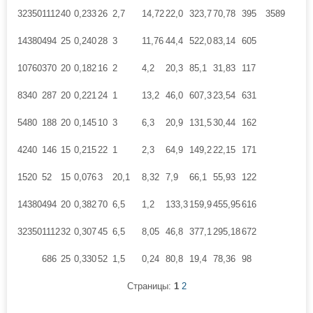
32350
1112
40
0,233
26
2,7
14,72
22,0
323,7
70,78
395
3589
14380
494
25
0,240
28
3
11,76
44,4
522,0
83,14
605
10760
370
20
0,182
16
2
4,2
20,3
85,1
31,83
117
8340
287
20
0,221
24
1
13,2
46,0
607,3
23,54
631
5480
188
20
0,145
10
3
6,3
20,9
131,5
30,44
162
4240
146
15
0,215
22
1
2,3
64,9
149,2
22,15
171
1520
52
15
0,076
3
20,1
8,32
7,9
66,1
55,93
122
14380
494
20
0,382
70
6,5
1,2
133,3
159,9
455,95
616
32350
1112
32
0,307
45
6,5
8,05
46,8
377,1
295,18
672
686
25
0,330
52
1,5
0,24
80,8
19,4
78,36
98
Страницы:
1
2