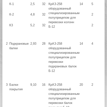
К-1
2,5
32
КрАЗ-258
14
5
оборудованный
специализированным
К-2
4,8
32
2
полуприцепом для
перевозки колонн
К3
5,2
32
2
Б-12
2
Подкрановые
2,93
28
КрАЗ-258
14
4
балки
оборудованный
специализированным
полуприцепом для
перевозки
подкрановых балок
Б-12
3
Балки
9,10
16
КрАЗ-258
20
2
покрытия
оборудованный
специализированным
полуприцепом для
перевозки балок