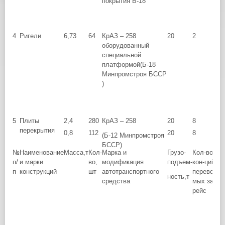
покрытия Б-18
4
Ригели
6,73
64
КрАЗ – 258
20
2
оборудованный
специальной
платформой(Б-18
Минпромстроя БССР
)
5
Плиты
2,4
280
КрАЗ – 258
20
8
перекрытия
0,8
112
20
8
(Б-12 Минпромстроя
БССР)
№
Наименование
Масса,т
Кол-
Марка и
Грузо-
Кол-во
п/
и марки
во,
модификация
подъем-
кон-ций,
з
п
конструкций
шт
автотранспортного
перевози-
ность,т
средства
мых за 1
рейс