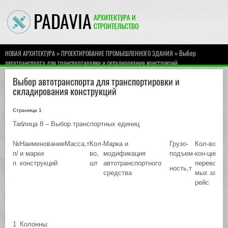
»
» Выбор
НОВАЯ АРХИТЕКТУРА
ПРОЕКТИРОВАНИЕ ПРОМЫШЛЕННОГО ЗДАНИЯ
автотранспорта для транспортировки и складирования конструкций
Выбор автотранспорта для транспортировки и
складирования конструкций
Страница 1
Таблица 8 – Выбор транспортных единиц
№
Наименование
Масса,т
Кол-
Марка и
Грузо-
Кол-во
п/
и марки
во,
модификация
подъем-
кон-ций,
з
п
конструкций
шт
автотранспортного
перевози-
ность,т
средства
мых за 1
рейс
1
Колонны: