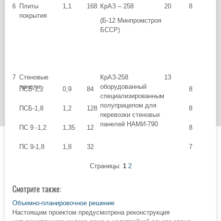
6
Плиты
1,1
168
КрАЗ – 258
20
8
покрытия
(Б-12 Минпромстроя
БССР)
7
Стеновые
КрАЗ-258
13
панели:
оборудованный
ПСБ-1,2
0,9
84
8
специализированным
полуприцепом для
ПСБ-1,8
1,2
128
8
перевозки стеновых
панелей НАМИ-790
ПС 9 -1,2
1,35
12
8
ПС 9-1,8
1,8
32
7
Страницы:
1
2
Смотрите также:
Объемно-планировочное решение
Настоящим проектом предусмотрена реконструкция