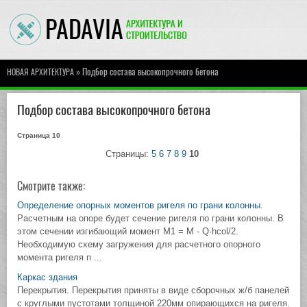
» Подбор состава высокопрочного бетона
НОВАЯ АРХИТЕКТУРА
Подбор состава высокопрочного бетона
Страница 10
Страницы:
5
6
7
8
9
10
Смотрите также:
Определение опорных моментов ригеля по грани колонны.
Расчетным на опоре будет сечение ригеля по грани колонны. В
этом сечении изгибающий момент М1 = М - Q·hcol/2.
Необходимую схему загружения для расчетного опорного
момента ригеля п ...
Каркас здания
Перекрытия. Перекрытия приняты в виде сборочных ж/б панелей
с круглыми пустотами толщиной 220мм опирающихся на ригеля.