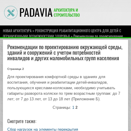
»
НОВАЯ АРХИТЕКТУРА
РЕКОНСТРУКЦИЯ РЕАБИЛИТАЦИОННОГО ЦЕНТРА ДЛЯ ДЕТЕЙ С
» Рекомендации по проектированию
ОГРАНИЧЕННЫМИ ВОЗМОЖНОСТЯМИ ЗДОРОВЬЯ
окружающей среды, зданий и сооружений с учетом потребностей инвалидов и других
Рекомендации по проектированию окружающей среды,
маломобильных групп населения
зданий и сооружений с учетом потребностей
инвалидов и других маломобильных групп населения
Страница 2
Для проектирования комфортной среды в зданиях для
воспитания, обучения и реабилитации детей-инвалидов,
пользующихся креслами-колясками, необходимо учитывать
габариты разворота коляски по трем возрастным группам: до 7
лет; от 7 до 13 лет, от 13 до 18 лет (Приложение Б).
Страницы:
1
2
Смотрите также:
Сбор нагрузок на элементы перекрытия