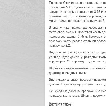
Проспект Свободный является общегор
составляет 50 м. Данная магистраль и
каждой из которых составляет 3.75 м.
проезжей части, по обеим сторонам, р
магистрали представлен на рисунке 2.
Вторая улица, проходящая через данн
местного значения. Проезжая часть д
полосы составляет 3.75 м. Тротуар с 
проезжей части разделительной полос
на рисунке 2.2.
Внутренние проезды используются для
улиц до групп домов, учреждений куль
территории. Они проходят вдоль всех 
Ширина проездов озеленяемого микрора
двусторонним движением.
Внутриквартальные проезды и пешеход
зданий. Ширина тротуара вдоль проездо
Пешеходные дорожки проложены с уче
пешеходных потоков. Ширина дорожки 
Смотрите также: