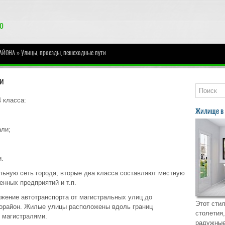
» Улицы, проезды, пешеходные пути
АЙОНА
и
 класса:
Жилище в 
али;
и.
льную сеть города, вторые два класса составляют местную
нных предприятий и т.п.
жение автотранспорта от магистральных улиц до
Этот стил
рорайон. Жилые улицы расположены вдоль границ
столетия,
у магистралями.
радужные