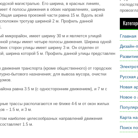
одской магистралью. Его ширина, в красных линиях,
господств
меет 4 полосы движения в обоих направлениях, ширина
провозгл
 Общая ширина проезжей части равна 15 м. Вдоль всей
асположен тротуар шириной 2 м. Профиль данной
Категор
1.
ый микрорайон, имеет ширину 30 м и является улицей
Главная
анной улицы имеет четыре полосы движения. Ширина одной
Дизайн-п
обеих сторон улицы имеет ширину 3 м. Он отделен от
ой, ширина которой 5 м. Профиль данной улицы представлен
Развити
Электрот
 движения транспорта (кроме общественного) от городских
турно-бытового назначения; для вывоза мусора, очистки
Русская 
домов.
Новая ар
йона равна 3.5 м (с односторонним движением), и 7 м с
Новое о 
ные трассы располагаются не ближе 4-6 м от окон жилых
Популярн
в – 1.5 м, и 3 м.
Карта на
том наиболее целесообразных направлений движения
составляет 1.5 м.
Поиск по