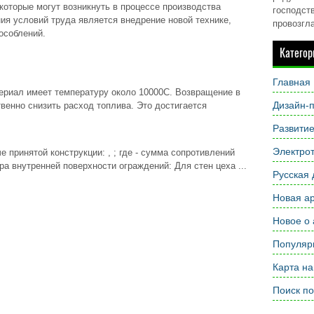
которые могут возникнуть в процессе производства
господств
ия условий труда является внедрение новой технике,
провозгл
пособлений.
Категор
Главная
риал имеет температуру около 10000С. Возвращение в
Дизайн-п
венно снизить расход топлива. Это достигается
Развити
Электрот
 принятой конструкции: , ; где - сумма сопротивлений
ура внутренней поверхности ограждений: Для стен цеха ...
Русская 
Новая ар
Новое о 
Популярн
Карта на
Поиск по