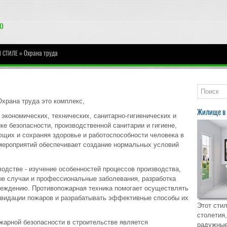
» Охрана труда
 СТИЛЕ
Охрана труда это комплекс,
Жилище в 
 экономических, технических, санитарно-гигиенических и
ке безопасности, производственной санитарии и гигиене,
ющих и сохраняя здоровье и работоспособности человека в
мероприятий обеспечивает создание нормальных условий
.
водстве - изучение особенностей процессов производства,
е случаи и профессиональные заболевания, разработка
реждению. Противопожарная техника помогает осуществлять
квидации пожаров и разрабатывать эффективные способы их
Этот стил
столетия,
жарной безопасности в строительстве является
радужные