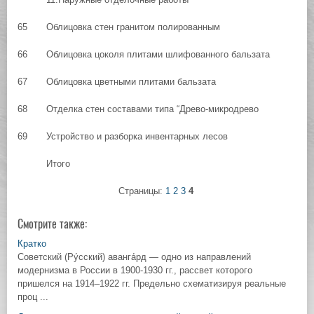
65
Облицовка стен гранитом полированным
66
Облицовка цоколя плитами шлифованного бальзата
67
Облицовка цветными плитами бальзата
68
Отделка стен составами типа “Древо-микродрево
69
Устройство и разборка инвентарных лесов
Итого
Страницы:
1
2
3
4
Смотрите также:
Кратко
Советский (Ру́сский) аванга́рд — одно из направлений
модернизма в России в 1900-1930 гг., рассвет которого
пришелся на 1914–1922 гг. Предельно схематизируя реальные
проц ...