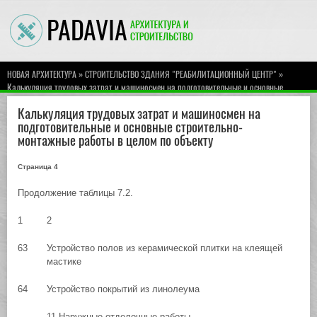
»
»
НОВАЯ АРХИТЕКТУРА
СТРОИТЕЛЬСТВО ЗДАНИЯ "РЕАБИЛИТАЦИОННЫЙ ЦЕНТР"
Калькуляция трудовых затрат и машиносмен на подготовительные и основные
строительно-монтажные работы в целом по объекту
Калькуляция трудовых затрат и машиносмен на
подготовительные и основные строительно-
монтажные работы в целом по объекту
Страница 4
Продолжение таблицы 7.2.
1
2
63
Устройство полов из керамической плитки на клеящей
мастике
64
Устройство покрытий из линолеума
11.Наружные отделочные работы