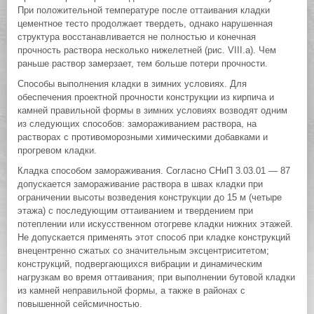
При положительной температуре после оттаивания кладки
цементное тесто продолжает твердеть, однако нарушенная
структура восстанавливается не полностью и конечная
прочность раствора несколько нижелетней (рис. VIII.а). Чем
раньше раствор замерзает, тем больше потери прочности.
Способы выполнения кладки в зимних условиях. Для
обеспечения проектной прочности конструкции из кирпича и
камней правильной формы в зимних условиях возводят одним
из следующих способов: замораживанием раствора, на
растворах с противоморозными химическими добавками и
прогревом кладки.
Кладка способом замораживания. Согласно СНиП 3.03.01 — 87
допускается замораживание раствора в швах кладки при
ограничении высоты возведения конструкции до 15 м (четыре
этажа) с последующим оттаиванием и твердением при
потеплении или искусственном отогреве кладки нижних этажей.
Не допускается применять этот способ при кладке конструкций
внецентренно сжатых со значительным эксцентриситетом;
конструкций, подвергающихся вибрации и динамическим
нагрузкам во время оттаивания; при выполнении бутовой кладки
из камней неправильной формы, а также в районах с
повышенной сейсмичностью.