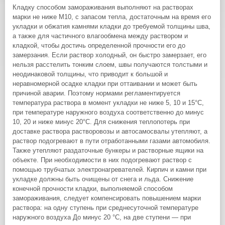
Кладку способом замораживания выполняют на растворах
марки не ниже М10, с запасом тепла, достаточным на время его
укладки и обжатия камнями кладки до требуемой толщины шва,
а также для частичного влагообмена между раствором и
кладкой, чтобы достичь определенной прочности его до
замерзания. Если раствор холодный, он быстро замерзает, его
нельзя расстелить тонким слоем, швы получаются толстыми и
неодинаковой толщины, что приводит к большой и
неравномерной осадке кладки при оттаивании и может быть
причиной аварии. Поэтому нормами регламентируется
температура раствора в момент укладки не ниже 5, 10 и 15°С,
при температуре наружного воздуха соответственно до минус
10, 20 и ниже минус 20°С. Для снижения теплопотерь при
доставке раствора растворовозы и автосамосвалы утепляют, а
раствор подогревают в пути отработанными газами автомобиля.
Также утепляют раздаточные бункеры и растворные ящики на
объекте. При необходимости в них подогревают раствор с
помощью трубчатых электронагревателей. Кирпич и камни при
укладке должны быть очищены от снега и льда. Снижение
конечной прочности кладки, выполняемой способом
замораживания, следует компенсировать повышением марки
раствора: на одну ступень при среднесуточной температуре
наружного воздуха До минус 20 °С, на две ступени — при