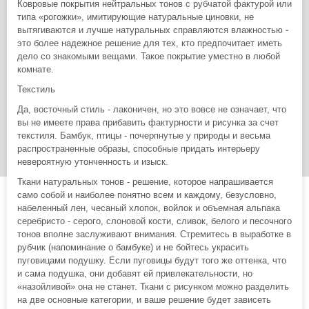
Ковровые покрытия нейтральных тонов с рубчатой фактурой или
типа «рогожки», имитирующие натуральные циновки, не
вытягиваются и лучше натуральных справляются влажностью -
это более надежное решение для тех, кто предпочитает иметь
дело со знакомыми вещами. Такое покрытие уместно в любой
комнате.
Текстиль
Да, восточный стиль - лаконичен, но это вовсе не означает, что
вы не имеете права прибавить фактурности и рисунка за счет
текстиля. Бамбук, птицы - почерпнутые у природы и весьма
распространенные образы, способные придать интерьеру
невероятную утонченность и изыск.
Ткани натуральных тонов - решение, которое напрашивается
само собой и наиболее понятно всем и каждому, безусловно,
набеленный лен, чесаный хлопок, войлок и объемная альпака
серебристо - серого, слоновой кости, сливок, белого и песочного
тонов вполне заслуживают внимания. Стремитесь в выработке в
рубчик (напоминание о бамбуке) и не бойтесь украсить
пуговицами подушку. Если пуговицы будут того же оттенка, что
и сама подушка, они добавят ей привлекательности, но
«назойливой» она не станет. Ткани с рисунком можно разделить
на две основные категории, и ваше решение будет зависеть