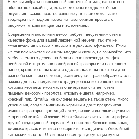
Если вы избрали современный восточный стиль, ваши стены
абсолютно спокойны, и, кстати, дешевы в отделке: белая
эмульсия - самое простое решение для всего дома. Зато
традиционный подход позволяет экспериментировать с
рисунком, открытым цветом и золочением.
Современный восточный декор требует «несуетных» стен в
качестве фона для вашей лаконичной мебели, так что не
стремитесь ни к каким сильным визуальным эффектам. Если
же так вам кажется слишком бледно и скучно, не забывайте, что
мебель темного дерева на белом фоне производит эффект
необычной и тщательно подобранной гравюры или настенного
панно, кроме того, вы можете сделать пастельные стены для
разнообразия. Тем не менее, если рисунок т разнообразие столь
важны для вас, подумайте о традиционном восточном стиле,
который неотъемлемой частью интерьера считает стены
пышным декором - позолота, открытые цвета, например,
красный лак. Китайцы не склонны вешать на такие стены много
украшения, сводя к минимуму картины и даже предпочитая
изящные гравюры - цветущий лотос, вишни и бытовые сценки из
старинной китайской жизни. Незатейливые листы каллиграфии -
другой традиционный вариант. А в поисках образцов реальных,
«живых» красок и мотивов совершите экспедицию в ближайший
китайский квартал. Отличный повод для дегустации кухни.