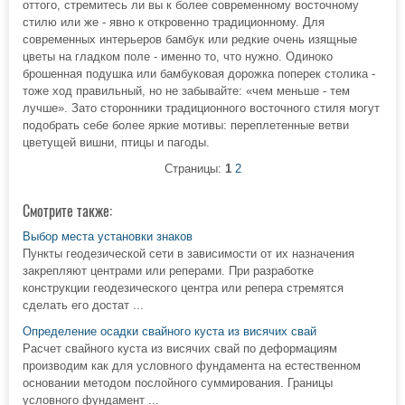
оттого, стремитесь ли вы к более современному восточному
стилю или же - явно к откровенно традиционному. Для
современных интерьеров бамбук или редкие очень изящные
цветы на гладком поле - именно то, что нужно. Одиноко
брошенная подушка или бамбуковая дорожка поперек столика -
тоже ход правильный, но не забывайте: «чем меньше - тем
лучше». Зато сторонники традиционного восточного стиля могут
подобрать себе более яркие мотивы: переплетенные ветви
цветущей вишни, птицы и пагоды.
Страницы:
1
2
Смотрите также:
Выбор места установки знаков
Пункты геодезической сети в зависимости от их назначения
закрепляют центрами или реперами. При разработке
конструкции геодезического центра или репера стремятся
сделать его достат ...
Определение осадки свайного куста из висячих свай
Расчет свайного куста из висячих свай по деформациям
производим как для условного фундамента на естественном
основании методом послойного суммирования. Границы
условного фундамент ...