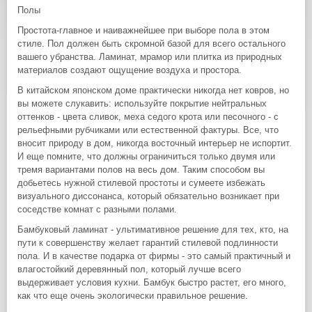
Полы
Простота-главное и наиважнейшее при выборе пола в этом
стиле. Пол должен быть скромной базой для всего остального
вашего убранства. Ламинат, мрамор или плитка из природных
материалов создают ощущение воздуха и простора.
В китайском японском доме практически никогда нет ковров, но
вы можете слукавить: используйте покрытие нейтральных
оттенков - цвета сливок, меха седого крота или песочного - с
рельефными рубчиками или естественной фактуры. Все, что
вносит природу в дом, никогда восточный интерьер не испортит.
И еще помните, что должны ограничиться только двумя или
тремя вариантами полов на весь дом. Таким способом вы
добьетесь нужной стилевой простоты и сумеете избежать
визуального диссонанса, который обязательно возникает при
соседстве комнат с разными полами.
Бамбуковый ламинат - ультимативное решение для тех, кто, на
пути к совершенству желает гарантий стилевой подлинности
пола. И в качестве подарка от фирмы - это самый практичный и
влагостойкий деревянный пол, который лучше всего
выдерживает условия кухни. Бамбук быстро растет, его много,
как что еще очень экологически правильное решение.