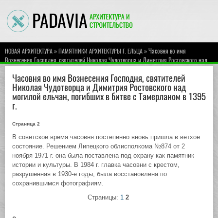
»
» Часовня во имя
НОВАЯ АРХИТЕКТУРА
ПАМЯТНИКИ АРХИТЕКТУРЫ Г. ЕЛЬЦА
Вознесения Господня, святителей Николая Чудотворца и Димитрия Ростовского над
могилой ельчан, погибших в битве с Тамерланом в 1395 г.
Часовня во имя Вознесения Господня, святителей
Николая Чудотворца и Димитрия Ростовского над
могилой ельчан, погибших в битве с Тамерланом в 1395
г.
Страница 2
В советское время часовня постепенно вновь пришла в ветхое
состояние. Решением Липецкого облисполкома №874 от 2
ноября 1971 г. она была поставлена под охрану как памятник
истории и культуры. В 1984 г. главка часовни с крестом,
разрушенная в 1930-е годы, была восстановлена по
сохранившимся фотографиям.
Страницы:
1
2