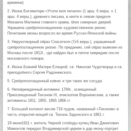
времени).
2. Икона Богоматери «Утоли моя печали» (1 арш. 6 верш. х 1
арш. 4 верш.), древнего письма, в киоте в левом приделе
Михаила Малеина главного храма, близ северных дверей.
Украшена сребропозлащенною художественною ризою.
Почитание иконы возросло во время Русско-Японской войны.
3. Нерукотворный образ Спасителя (7х5 верш.), украшенный
сребропозлащенною ризою. По преданию, сей образ вывезен из
Москвы после 1812г., где найден был в пепле невредим после
московского пожара.
4. Икона Божией Матери Елецкой, св. Николая Чудотворца и св.
преподобного Сергия Радонежского.
5. Сребропозлащенный ковчег и три таких же сосуда.
6. Неповрежденный антиминс 1784г., освященный
Приосвященный Тихоном III, епископом Воронежским, а также
антиминсы 1811, 1855, 1865 1866 гг.
7. Большой колокол весом 716 пудов, названный «Тихоном» в
честь открытия мощей св. Тихона Задонского в 1861 г.
19 июня1911 г. житель Черной слободы купец Иван Данилович
Мамонтов передал Владимирской церкви в дар икону-портрет