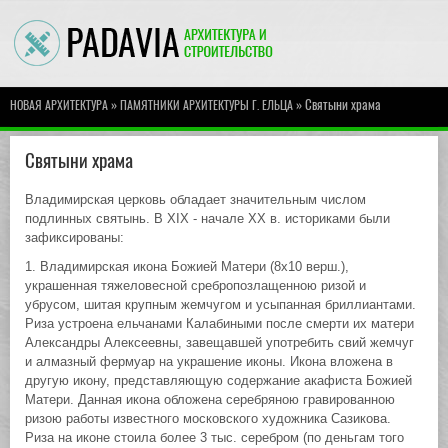
»
» Святыни храма
НОВАЯ АРХИТЕКТУРА
ПАМЯТНИКИ АРХИТЕКТУРЫ Г. ЕЛЬЦА
Святыни храма
Владимирская церковь обладает значительным числом
подлинных святынь. В XIX - начале XX в. историками были
зафиксированы:
1. Владимирская икона Божией Матери (8х10 верш.),
украшенная тяжеловесной сребропозлащенною ризой и
убрусом, шитая крупным жемчугом и усыпанная бриллиантами.
Риза устроена ельчанами Калабиными после смерти их матери
Александры Алексеевны, завещавшей употребить свий жемчуг
и алмазный фермуар на украшение иконы. Икона вложена в
другую икону, представляющую содержание акафиста Божией
Матери. Данная икона обложена серебряною гравированною
ризою работы известного московского художника Сазикова.
Риза на иконе стоила более 3 тыс. серебром (по деньгам того