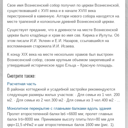
Свое имя Вознесенский собор получил по церкви Вознесенской,
существовавшей с XVII века и в начале XVIII века
перестроенной в каменную. Алтари нового собора находятся на
месте трапезной и колокольни древней Вознесенской церкви.
Существует предание, что в древности на месте Вознесенской
церкви было кладбище и храм во имя свв. Кирика и Иулуты. Об
этом писали И.И. Уклеин и Е.И. Назаров, ссылавшийся на
воспоминания старожила И.И. Исаева.
К концу XIX века на месте нескольких храмов был выстроен
Вознесенский собор, своим крупным объемом закрепивший и
утвердивший историческое ядро Ельца – Красную площадь.
Смотрите также:
Расчетная часть
В районах коттеджной и усадебной застройки рекомендуются
следующие размеры жилых участков: · Для семьи из 1 чел. 200
м2. · Для семьи из 2 чел.300 м2 · Для семьи из 3 чел.400 м2 · ...
Монолитное перекрытие с главными балками вдоль здания
Пролет второстепенной балки lвб =6600 мм; пролет главных
балок lгб=8000 мм. Принимаем высоту плиты hпл=80 мм для
qвр=11,5 кН/м2 и шаг второстепенных балок 1600 мм (рис. 1).