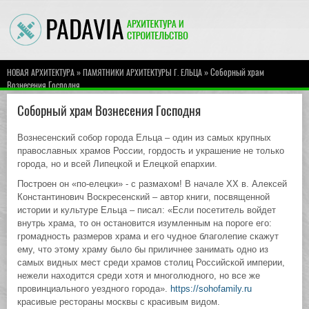
»
» Соборный храм
НОВАЯ АРХИТЕКТУРА
ПАМЯТНИКИ АРХИТЕКТУРЫ Г. ЕЛЬЦА
Вознесения Господня
Соборный храм Вознесения Господня
Вознесенский собор города Ельца – один из самых крупных
православных храмов России, гордость и украшение не только
города, но и всей Липецкой и Елецкой епархии.
Построен он «по-елецки» - с размахом! В начале XX в. Алексей
Константинович Воскресенский – автор книги, посвященной
истории и культуре Ельца – писал: «Если посетитель войдет
внутрь храма, то он остановится изумленным на пороге его:
громадность размеров храма и его чудное благолепие скажут
ему, что этому храму было бы приличнее занимать одно из
самых видных мест среди храмов столиц Российской империи,
нежели находится среди хотя и многолюдного, но все же
провинциального уездного города».
https://sohofamily.ru
красивые рестораны москвы с красивым видом.