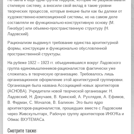
стилевую систему, а вносили свой вклад в такие уровни
творческих процессов, которые внешне были как бы далеки от
художественно-композиционной системы, но на самом деле
составляли ее функционально-конструктивную основу (М.
Гинзбург) или объемно-пространственную структуру (Н.
Ладовский).
Рационализм выдвинул требование единства архитектурной
формы, конструкции и функционально обусловленной
пространственной структуры.
На рубеже 1922 – 1923 гг. объединившаяся вокруг Ладовского
группа единомышленников-рационалистов фактически уже
сложилась в творческую организацию. Требовалось лишь
организационное оформление этой архитектурной группировки.
Организация была названа Ассоциацией новых архитекторов
(АСНОВА). Учредители новой творческой организации: Н.
Ладовский, Н. Докучаев, В. Кринский, А. Рухлядев, А. Ефимов,
В. Фидман, С. Мочалов, В. Балихин. Это было ядро
архитекторов-рационалистов, прошедших вместе с Ладовским
через Живскульптарх, Рабочую группу архитекторов ИНХУКа и
Обмас ВХУТЕМАСа.
Смотрите также: