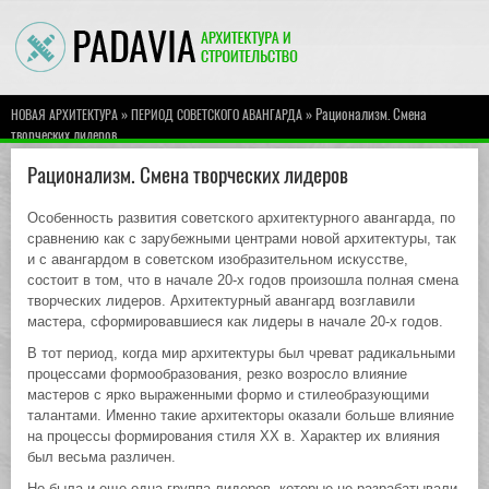
»
» Рационализм. Смена
НОВАЯ АРХИТЕКТУРА
ПЕРИОД СОВЕТСКОГО АВАНГАРДА
творческих лидеров
Рационализм. Смена творческих лидеров
Особенность развития советского архитектурного авангарда, по
сравнению как с зарубежными центрами новой архитектуры, так
и с авангардом в советском изобразительном искусстве,
состоит в том, что в начале 20-х годов произошла полная смена
творческих лидеров. Архитектурный авангард возглавили
мастера, сформировавшиеся как лидеры в начале 20-х годов.
В тот период, когда мир архитектуры был чреват радикальными
процессами формообразования, резко возросло влияние
мастеров с ярко выраженными формо и стилеобразующими
талантами. Именно такие архитекторы оказали больше влияние
на процессы формирования стиля XX в. Характер их влияния
был весьма различен.
Но была и еще одна группа лидеров, которые не разрабатывали