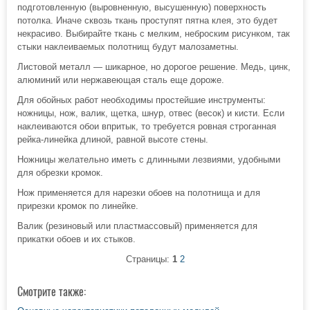
подготовленную (выровненную, высушенную) поверхность
потолка. Иначе сквозь ткань проступят пятна клея, это будет
некрасиво. Выбирайте ткань с мелким, неброским рисунком, так
стыки наклеиваемых полотнищ будут малозаметны.
Листовой металл — шикарное, но дорогое решение. Медь, цинк,
алюминий или нержавеющая сталь еще дороже.
Для обойных работ необходимы простейшие инструменты:
ножницы, нож, валик, щетка, шнур, отвес (весок) и кисти. Если
наклеиваются обои впритык, то требуется ровная строганная
рейка-линейка длиной, равной высоте стены.
Ножницы желательно иметь с длинными лезвиями, удобными
для обрезки кромок.
Нож применяется для нарезки обоев на полотнища и для
прирезки кромок по линейке.
Валик (резиновый или пластмассовый) применяется для
прикатки обоев и их стыков.
Страницы:
1
2
Смотрите также: