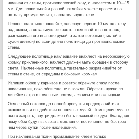
начиная от стены, противоположной окну, с нахлестом в 10—15
мм. Для правильной и ровной наклейки можете провести по
потолку прямую линию, параллельную стене.
Первое полотнище наклейте, завернув первые 10 мм на стену
над окном, а остальную его часть наклеивайте на потолок,
разглаживая его вначале рукой, а затем ветошью (чистой и
сухой щеткой) по всей длине полотнища до противоположной
стены.
Следующее полотнище наклеивайте внахлест на необрезанную
кромку приклеенного, нахлест должен быть обращен в сторону
света. Наклеенные полотнища тщательно разравнивайте от
стены к стене, от середины к боковым кромкам.
Излишки обоев у карнизов и розеток обрежьте сразу после
наклеивания, пока обои еще не высохли. Обрезать нужно по
линейке остро отточенным ножом, лезвием или ножницами.
Оклеенный потолок до полной просушки предохраняйте от
сквозняков и воздействия солнечных лучей. Помещение лучше
всего закрыть, внутри должен быть влажный воздух, благодаря
чему обои будут высыхать медленно, постепенно, не быстрее
чем через сутки после наклеивания.
При наклеивании ткани промазывайте клеем только