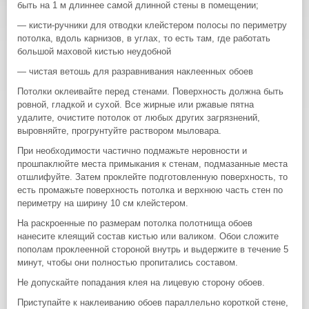
быть на 1 м длиннее самой длинной стены в помещении;
— кисти-ручники для отводки клейстером полосы по периметру
потолка, вдоль карнизов, в углах, то есть там, где работать
большой маховой кистью неудобной
— чистая ветошь для разравнивания наклеенных обоев
Потолки оклеивайте перед стенами. Поверхность должна быть
ровной, гладкой и сухой. Все жирные или ржавые пятна
удалите, очистите потолок от любых других загрязнений,
выровняйте, прогрунтуйте раствором мыловара.
При необходимости частично подмажьте неровности и
прошпаклюйте места примыкания к стенам, подмазанные места
отшлифуйте. Затем проклейте подготовленную поверхность, то
есть промажьте поверхность потолка и верхнюю часть стен по
периметру на ширину 10 см клейстером.
На раскроенные по размерам потолка полотнища обоев
нанесите клеящий состав кистью или валиком. Обои сложите
пополам проклеенной стороной внутрь и выдержите в течение 5
минут, чтобы они полностью пропитались составом.
Не допускайте попадания клея на лицевую сторону обоев.
Приступайте к наклеиванию обоев параллельно короткой стене,