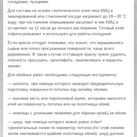
складками, пузырями.
Для состава на основе синтетического клея типа КМЦ в
эмалированной или стеклянной посуде нагревают до 18—30 °С
воду, при постоянном помешивании засыпают в нее КМЦ и
оставляют на 12 часов до полного растворения. Готовый клей
отфильтровывают и используют для работы холодным.
Если краска отходит пленками, это значит, что окрашивались
сырые или плохо просушенные поверхности, чаще всего
деревянные. В таком случае отставшую краску нужно удалить,
плоскость просушить, проолифить, зашпаклевать и окрасить
заново.
Для обойных работ необходимы следующие инструменты:
— шпатель, при помощи которого проводят предварительную
подготовку поверхности потолка под оклейку обоями;
— маховая кисть или поролоновый валик, которыми наносится
клей на поверхность потолка или на полотнища обоев;
— ножницы с длинными лезвиями для обрезки кромЦ ки обоев;
— шнур, при помощи которого можно ровно отбит!
горизонтальные линии по периметру потолка (по' этим линиям
затем наклеиваются крайние полотнища обоев); шнур должен