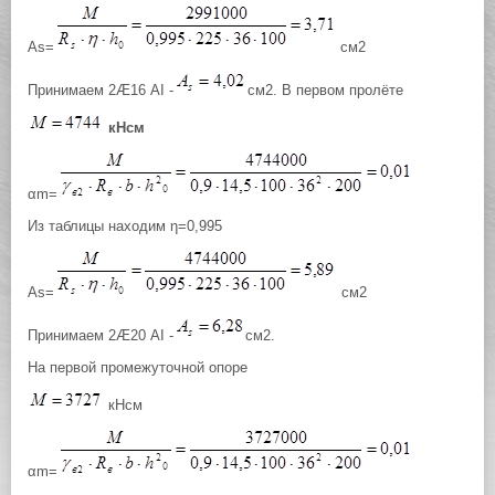
Аs=
см2
Принимаем 2Æ16 АI -
см2. В первом пролёте
кНсм
αm=
Из таблицы находим η=0,995
Аs=
см2
Принимаем 2Æ20 АI -
см2.
На первой промежуточной опоре
кНсм
αm=