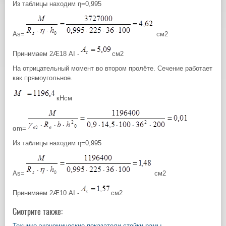
Из таблицы находим η=0,995
Аs=
см2
Принимаем 2Æ18 АI -
см2
На отрицательный момент во втором пролёте. Сечение работает
как прямоугольное.
кНсм
αm=
Из таблицы находим η=0,995
Аs=
см2
Принимаем 2Æ10 АI -
см2
Смотрите также:
Технико-экономические показатели стойки рамы