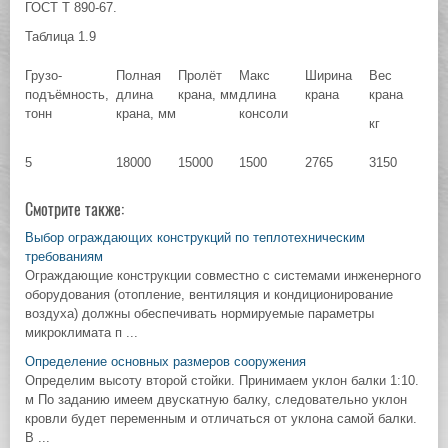
ГОСТ Т 890-67.
Таблица 1.9
Грузо-
Полная
Пролёт
Макс
Ширина
Вес
подъёмность,
длина
крана, мм
длина
крана
крана
тонн
крана, мм
консоли
кг
5
18000
15000
1500
2765
3150
Смотрите также:
Выбор ограждающих конструкций по теплотехническим
требованиям
Ограждающие конструкции совместно с системами инженерного
оборудования (отопление, вентиляция и кондиционирование
воздуха) должны обеспечивать нормируемые параметры
микроклимата п ...
Определение основных размеров сооружения
Определим высоту второй стойки. Принимаем уклон балки 1:10.
м По заданию имеем двускатную балку, следовательно уклон
кровли будет переменным и отличаться от уклона самой балки.
В ...