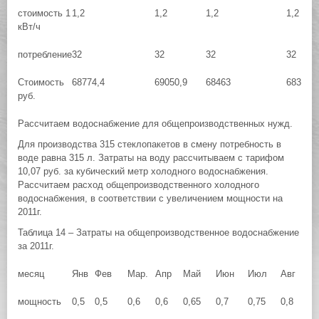
стоимость 1
1,2
1,2
1,2
1,2
кВт/ч
потребление
32
32
32
32
Стоимость
68774,4
69050,9
68463
68360
руб.
Рассчитаем водоснабжение для общепроизводственных нужд.
Для производства 315 стеклопакетов в смену потребность в
воде равна 315 л. Затраты на воду рассчитываем с тарифом
10,07 руб. за кубический метр холодного водоснабжения.
Рассчитаем расход общепроизводственного холодного
водоснабжения, в соответствии с увеличением мощности на
2011г.
Таблица 14 – Затраты на общепроизводственное водоснабжение
за 2011г.
месяц
Янв
Фев
Мар.
Апр
Май
Июн
Июл
Авг
Се
мощность
0,5
0,5
0,6
0,6
0,65
0,7
0,75
0,8
0,