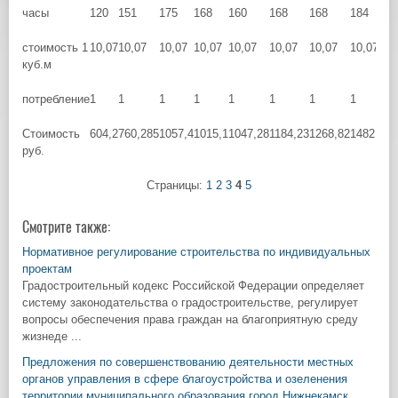
часы
120
151
175
168
160
168
168
184
17
стоимость 1
10,07
10,07
10,07
10,07
10,07
10,07
10,07
10,07
10
куб.м
потребление
1
1
1
1
1
1
1
1
1
Стоимость
604,2
760,285
1057,4
1015,1
1047,28
1184,23
1268,82
1482,3
15
руб.
Страницы:
1
2
3
4
5
Смотрите также:
Нормативное регулирование строительства по индивидуальных
проектам
Градостроительный кодекс Российской Федерации определяет
систему законодательства о градостроительстве, регулирует
вопросы обеспечения права граждан на благоприятную среду
жизнеде ...
Предложения по совершенствованию деятельности местных
органов управления в сфере благоустройства и озеленения
территории муниципального образования город Нижнекамск