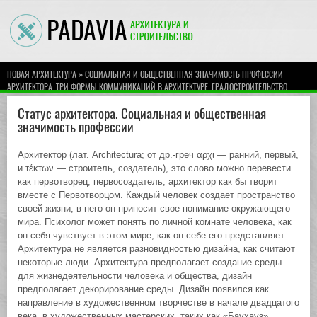
»
НОВАЯ АРХИТЕКТУРА
СОЦИАЛЬНАЯ И ОБЩЕСТВЕННАЯ ЗНАЧИМОСТЬ ПРОФЕССИИ
АРХИТЕКТОРА. ТРИ ФОРМЫ КОММУНИКАЦИЙ В АРХИТЕКТУРЕ. ГРАДОСТРОИТЕЛЬСТВО
» Статус архитектора. Социальная и общественная значимость профессии
МОСКВЫ
Статус архитектора. Социальная и общественная
значимость профессии
Архитектор (лат. Architectura; от др.-греч αρχι — ранний, первый,
и τέκτων — строитель, создатель), это слово можно перевести
как первотворец, первосоздатель, архитектор как бы творит
вместе с Первотворцом. Каждый человек создает пространство
своей жизни, в него он приносит свое понимание окружающего
мира. Психолог может понять по личной комнате человека, как
он себя чувствует в этом мире, как он себе его представляет.
Архитектура не является разновидностью дизайна, как считают
некоторые люди. Архитектура предполагает создание среды
для жизнедеятельности человека и общества, дизайн
предполагает декорирование среды. Дизайн появился как
направление в художественном творчестве в начале двадцатого
века, в художественных мастерских, таких как «Баухауз»