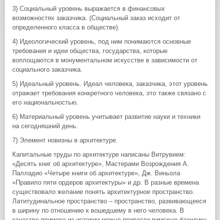
3) Социальный уровень выражается в финансовых
возможностях заказчика. (Социальный заказ исходит от
определенного класса в обществе).
4) Идеологический уровень, под ним понимаются основные
требования и идеи общества, государства, которые
воплощаются в монументальном искусстве в зависимости от
социального заказчика.
5) Идеальный уровень. Идеал человека, заказчика, этот уровень
отражает требования конкретного человека, это также связано с
его национальностью.
6) Материальный уровень учитывает развитие науки и техники
на сегодняшний день.
7) Элемент новизны в архитектуре.
Капитальные труды по архитектуре написаны Витрувием:
«Десять книг об архитектуре», Мастерами Возрождения А.
Палладио «Четыре книги об архитектуре», Дж. Виньола
«Правило пяти ордеров архитектуры» и др. В разные времена
существовало желание понять архитектурное пространство.
Латитудинальное пространство – пространство, развивающееся
в ширину по отношению к вошедшему в него человека. В
качестве примера из истории можно привести римскую базилику