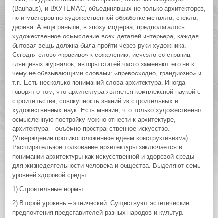
(Bauhaus), и ВХУТЕМАС, объединявших не только архитекторов,
но и мастеров по художественной обработке металла, стекла,
дерева. А еще раньше, в эпоху модерна, предполагалось
художественное осмысление всех деталей интерьера, каждая
бытовая вещь должна была пройти через руки художника.
Сегодня слово «красиво» к сожалению, исчезло со страниц
глянцевых журналов, авторы статей часто заменяют его ни к
чему не обязывающими словами: «превосходно, грандиозно» и
т.п. Есть несколько пониманий слова архитектура. Иногда
говорят о том, что архитектура является комплексной наукой о
строительстве, совокупность знаний из строительных и
художественных наук. Есть мнение, что только художественно
осмысленную постройку можно отнести к архитектуре,
архитектура – объёмно пространственное искусство.
(Утверждение противоположенное идеям конструктивизма).
Расширительное толкование архитектуры заключается в
понимании архитектуры как искусственной и здоровой среды
для жизнедеятельности человека и общества. Выделяют семь
уровней здоровой среды:
1) Строительные нормы.
2) Второй уровень – этнический. Существуют эстетические
предпочтения представителей разных народов и культур.