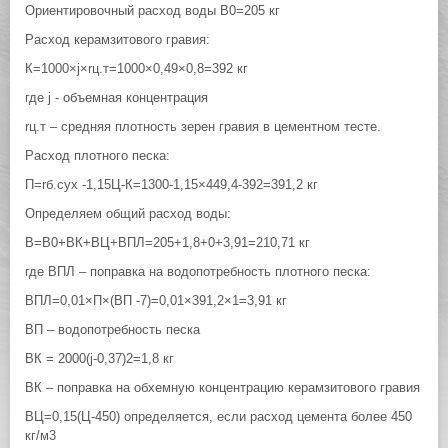
Ориентировочный расход воды В0=205 кг
Расход керамзитового гравия:
К=1000×j×rц.т=1000×0,49×0,8=392 кг
где j - объемная концентрация
rц.т – средняя плотность зерен гравия в цементном тесте.
Расход плотного песка:
П=rб.сух -1,15Ц-К=1300-1,15×449,4-392=391,2 кг
Определяем общий расход воды:
В=В0+ВК+ВЦ+ВПЛ=205+1,8+0+3,91=210,71 кг
где ВПЛ – поправка на водопотребность плотного песка:
ВПЛ=0,01×П×(ВП -7)=0,01×391,2×1=3,91 кг
ВП – водопотребность песка
ВК = 2000(j-0,37)2=1,8 кг
ВК – поправка на обхемную концентрацию керамзитового гравия
ВЦ=0,15(Ц-450) определяется, если расход цемента более 450
кг/м3