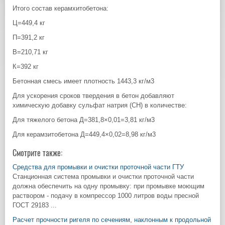
Итого состав керамхитобетона:
Ц=449,4 кг
П=391,2 кг
В=210,71 кг
К=392 кг
Бетонная смесь имеет плотность 1443,3 кг/м3
Для ускорения сроков твердения в бетон добавляют
химическую добавку сульфат натрия (СН) в количестве:
Для тяжелого бетона Д=381,8×0,01=3,81 кг/м3
Для керамзитобетона Д=449,4×0,02=8,98 кг/м3
Смотрите также:
Средства для промывки и очистки проточной части ГТУ
Станционная система промывки и очистки проточной части
должна обеспечить на одну промывку: при промывке моющим
раствором - подачу в компрессор 1000 литров воды пресной
ГОСТ 29183 ...
Расчет прочности ригеля по сечениям, наклонным к продольной