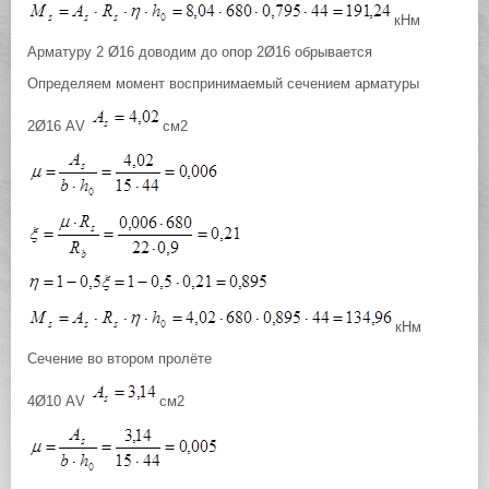
кНм
Арматуру 2 Ø16 доводим до опор 2Ø16 обрывается
Определяем момент воспринимаемый сечением арматуры
2Ø16 АV
см2
кНм
Сечение во втором пролёте
4Ø10 АV
см2