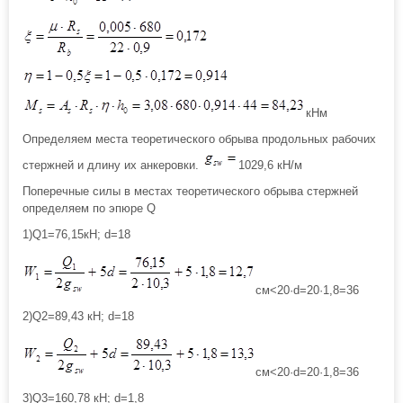
кНм
Определяем места теоретического обрыва продольных рабочих
стержней и длину их анкеровки.
1029,6 кН/м
Поперечные силы в местах теоретического обрыва стержней
определяем по эпюре Q
1)Q1=76,15кН; d=18
см<20·d=20·1,8=36
2)Q2=89,43 кН; d=18
см<20·d=20·1,8=36
3)Q3=160,78 кН; d=1,8