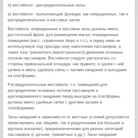
б) вестибюли - распределительные залы;
в) вестибюли - выполняющие функции, как операционных, так и
распределительных и кассовых залов.
Вестибюли, операционные и кассовые залы должны иметь
достаточный фронт для размещения малых операционных
помещении (касс, справочных бюро и т.п.), и перед ними не
используемую под проходы зону накопления пассажиров, а
также зону транзитного (магистрального) движения основных
потоков пассажиров. Вестибюли следует располагать со
стороны привокзальной площади, как правило, в одном с ней
уровне и иметь удобную связь с залами ожидания и выходами
на платформы.
Распределительные вестибюли, т.е. помещения для
распределения основных потоков пассажиров и
кратковременного ожидания перед выходом на платформы,
должны иметь удобные связи с другими залами и
платформами.
Залы ожидания в зависимости от местных условий допускается
проектировать как общими, так и раздельными (на больших и
крупных вокзалах), предназначенными для разных категорий
пассажиров (с детьми, транзитных и др.). Залы ожидания