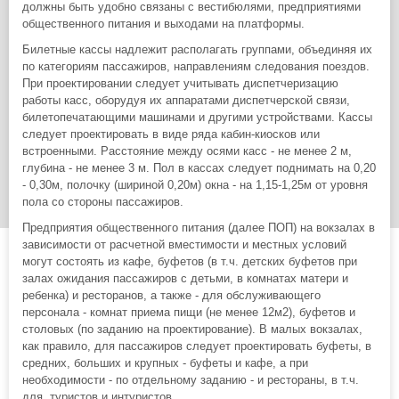
должны быть удобно связаны с вестибюлями, предприятиями
общественного питания и выходами на платформы.
Билетные кассы надлежит располагать группами, объединяя их
по категориям пассажиров, направлениям следования поездов.
При проектировании следует учитывать диспетчеризацию
работы касс, оборудуя их аппаратами диспетчерской связи,
билетопечатающими машинами и другими устройствами. Кассы
следует проектировать в виде ряда кабин-киосков или
встроенными. Расстояние между осями касс - не менее 2 м,
глубина - не менее 3 м. Пол в кассах следует поднимать на 0,20
- 0,30м, полочку (шириной 0,20м) окна - на 1,15-1,25м от уровня
пола со стороны пассажиров.
Предприятия общественного питания (далее ПОП) на вокзалах в
зависимости от расчетной вместимости и местных условий
могут состоять из кафе, буфетов (в т.ч. детских буфетов при
залах ожидания пассажиров с детьми, в комнатах матери и
ребенка) и ресторанов, а также - для обслуживающего
персонала - комнат приема пищи (не менее 12м2), буфетов и
столовых (по заданию на проектирование). В малых вокзалах,
как правило, для пассажиров следует проектировать буфеты, в
средних, больших и крупных - буфеты и кафе, а при
необходимости - по отдельному заданию - и рестораны, в т.ч.
для, туристов и интуристов.