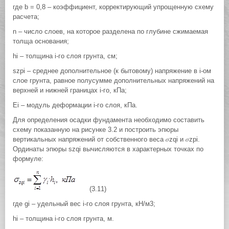
где b = 0,8 – коэффициент, корректирующий упрощенную схему
расчета;
n – число слоев, на которое разделена по глубине сжимаемая
толща основания;
hi – толщина i-го слоя грунта, см;
szpi – среднее дополнительное (к бытовому) напряжение в i-ом
слое грунта, равное полусумме дополнительных напряжений на
верхней и нижней границах i-го, кПа;
Ei – модуль деформации i-го слоя, кПа.
Для определения осадки фундамента необходимо составить
схему показанную на рисунке 3.2 и построить эпюры
вертикальных напряжений от собственного веса 𝜎zqi и 𝜎zpi.
Ординаты эпюры szqi вычисляются в характерных точках по
формуле:
(3.11)
где gi – удельный вес i-го слоя грунта, кН/м3;
hi – толщина i-го слоя грунта, м.