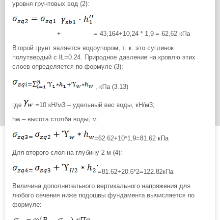
уровня грунтовых вод (2):
+
= 43,164+10,24 * 1,9 = 62,62 кПа
Второй грунт является водоупором, т. к. это суглинок
полутвердый с IL=0.24. Природное давление на кровлю этих
слоев определяется по формуле (3):
, кПа (3.13)
где
=10 кН/м3 – удельный вес воды, кН/м3;
hw – высота столба воды, м.
=62.62+10*1,9=81.62 кПа
Для второго слоя на глубину 2 м (4):
=81.62+20.6*2=122.82кПа
Величина дополнительного вертикального напряжения для
любого сечения ниже подошвы фундамента вычисляется по
формуле: