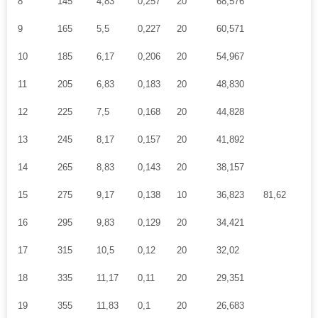
8
145
4,83
0,257
20
68,576
9
165
5,5
0,227
20
60,571
10
185
6,17
0,206
20
54,967
11
205
6,83
0,183
20
48,830
12
225
7,5
0,168
20
44,828
13
245
8,17
0,157
20
41,892
14
265
8,83
0,143
20
38,157
15
275
9,17
0,138
10
36,823
81,62
1
16
295
9,83
0,129
20
34,421
17
315
10,5
0,12
20
32,02
18
335
11,17
0,11
20
29,351
19
355
11,83
0,1
20
26,683