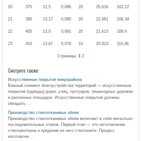
20
375
12,5
0,096
20
25,616
102,22
2
21
395
13,17
0,085
20
22,681
106,34
2
22
405
13,5
0,081
20
21,613
108,4
2
23
415
13,67
0,078
10
20,813
110,46
2
Страницы:
1
2
Смотрите также:
Искусственные покрытия микрорайона
Важный элемент благоустройства территорий — искусственные
покрытия (одежды) дорог, улиц, тротуаров, пешеходных дорожек
и различных площадок. Искусственные покрытия должны
обладать ...
Производство стеклотканевых обоев
Производство стеклотканевых обоев включает в себя несколько
последовательных этапов. Первый этап — это изготовление
стекловолокна и прядение из него стеклонити. Процесс
изготовлен ...