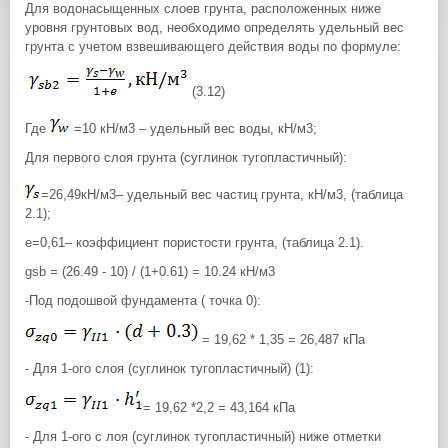
Для водонасыщенных слоев грунта, расположенных ниже
уровня грунтовых вод, необходимо определять удельный вес
грунта с учетом взвешивающего действия воды по формуле:
(3.12)
Где
=10 кН/м3 – удельный вес воды, кН/м3;
Для первого слоя грунта (суглинок тугопластичный):
=26,49кН/м3– удельный вес частиц грунта, кН/м3, (таблица
2.1);
е=0,61– коэффициент пористости грунта, (таблица 2.1).
gsb = (26.49 - 10) / (1+0.61) = 10.24 кН/м3
-Под подошвой фундамента ( точка 0):
= 19,62 * 1,35 = 26,487 кПа
- Для 1-ого слоя (суглинок тугопластичный) (1):
= 19,62 *2,2 = 43,164 кПа
- Для 1-ого с лоя (суглинок тугопластичный) ниже отметки