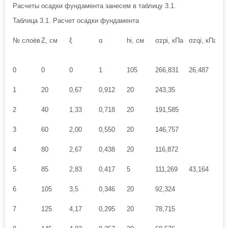
Расчеты осадки фундамента занесем в таблицу 3.1.
Таблица 3.1. Расчет осадки фундамента
№ слоёв
Z, см
ξ
α
hi, см
σzpi, кПа
σzqi, кПа
0
к
0
0
0
1
105
266,831
26,487
5
1
20
0,67
0,912
20
243,35
2
40
1,33
0,718
20
191,585
3
60
2,00
0,550
20
146,757
4
80
2,67
0,438
20
116,872
5
85
2,83
0,417
5
111,269
43,164
8
6
105
3,5
0,346
20
92,324
7
125
4,17
0,295
20
78,715