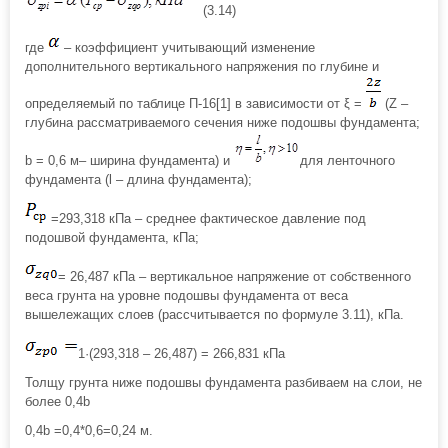
(3.14)
где
– коэффициент учитывающий изменение
дополнительного вертикального напряжения по глубине и
определяемый по таблице П-16[1] в зависимости от ξ =
(Z –
глубина рассматриваемого сечения ниже подошвы фундамента;
b = 0,6 м– ширина фундамента) и
для ленточного
фундамента (l – длина фундамента);
=293,318 кПа – среднее фактическое давление под
подошвой фундамента, кПа;
= 26,487 кПа – вертикальное напряжение от собственного
веса грунта на уровне подошвы фундамента от веса
вышележащих слоев (рассчитывается по формуле 3.11), кПа.
1·(293,318 – 26,487) = 266,831 кПа
Толщу грунта ниже подошвы фундамента разбиваем на слои, не
более 0,4b
0,4b =0,4*0,6=0,24 м.