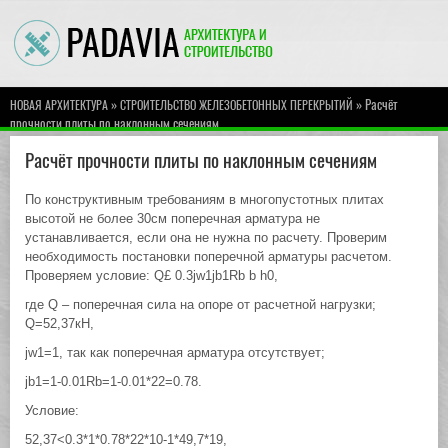
»
» Расчёт
НОВАЯ АРХИТЕКТУРА
СТРОИТЕЛЬСТВО ЖЕЛЕЗОБЕТОННЫХ ПЕРЕКРЫТИЙ
прочности плиты по наклонным сечениям
Расчёт прочности плиты по наклонным сечениям
По конструктивным требованиям в многопустотных плитах
высотой не более 30см поперечная арматура не
устанавливается, если она не нужна по расчету. Проверим
необходимость постановки поперечной арматуры расчетом.
Проверяем условие: Q£ 0.3jw1jb1Rb b h0,
где Q – поперечная сила на опоре от расчетной нагрузки;
Q=52,37кН,
jw1=1, так как поперечная арматура отсутствует;
jb1=1-0.01Rb=1-0.01*22=0.78.
Условие:
52,37<0.3*1*0.78*22*10-1*49,7*19,