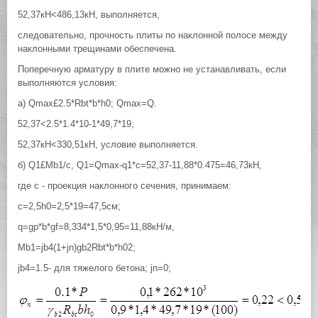
52,37кН<486,13кН, выполняется,
следовательно, прочность плиты по наклонной полосе между
наклонными трещинами обеспечена.
Поперечную арматуру в плите можно не устанавливать, если
выполняются условия:
а) Qmax£2.5*Rbt*b*h0; Qmax=Q.
52,37<2.5*1.4*10-1*49,7*19,
52,37кН<330,51кН, условие выполняется.
б) Q1£Mb1/c, Q1=Qmax-q1*c=52,37-11,88*0.475=46,73кН,
где с - проекция наклонного сечения, принимаем:
с=2,5h0=2,5*19=47,5см;
q=gp*b*gf=8,334*1,5*0,95=11,88кН/м,
Мb1=jb4(1+jn)gb2Rbt*b*h02;
jb4=1.5- для тяжелого бетона; jn=0;