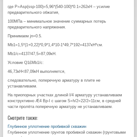
где Р=Asp(ssp-100)=5,96*(540-100)*0.1=262кН – усилие
предварительного обжатия,
100МПа – минимальное значение суммарных потерь
предварительного напряжения.
Принимаем jn=0.5.
Мb1=1,5*(1+0,22)*0,9*1,4*10-1*49,7*192=4137кН*см.
Мb1/с=4137/47,5=87,09кН.
Условие Q1£Мb1/с:
46,73кН<87,09кН выполняется,
следовательно, поперечную арматуру в плите не
устанавливаем.
На приопорных участках длиной l/4 арматуру устанавливаем
конструктивно Æ4 Вр-I с шагом S=h/2=22/2=11см, в средней
части пролёта поперечную арматуру не устанавливаем.
Смотрите также:
Глубинное уплотнение пробивкой скважин
Глубинное уплотнение грунтов пробивкой скважин (грунтовыми