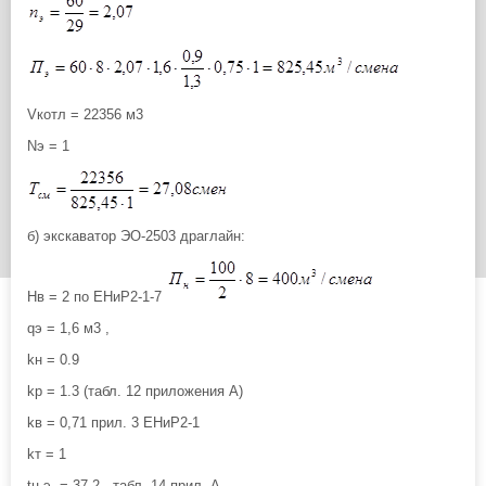
Vкотл = 22356 м3
Nэ = 1
б) экскаватор ЭО-2503 драглайн:
Нв = 2 по ЕНиР2-1-7
qэ = 1,6 м3 ,
kн = 0.9
kр = 1.3 (табл. 12 приложения А)
kв = 0,71 прил. 3 ЕНиР2-1
kт = 1
tц.э. = 37,2 - табл. 14 прил. А