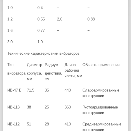
1,0
0,4
−
−
1,2
0,55
2,0
0,88
1,6
0,77
−
−
3,0
1,0
−
−
Технические характеристики вибраторов
Тип
Диаметр
Радиус
Длина
Область применения
рабочей
вибратора
корпуса,
действия,
части, мм
мм
см
ИВ-47 Б
71,5
35
440
Слабоармированные
конструкции
ИВ-113
38
25
360
Густоармированные
конструкции
ИВ-112
51
28
410
Среднеармированные
конструкции