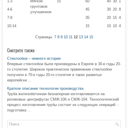
1-3
Мягкое:
15
60
40
30
12
грунтовое
4-6
45
30
20
8
улучшенное
7-9
35
20
15
4,5
10-14
15
10
10
4
Страницы:
7
8
9
10
11
12
13
14
15
Смотрите также:
Стеклообои – немного истории
Впервые стеклообои были произведены в Европе в 30-е годы 20-
го столетия. Широкое практическое применение стеклообои
получили в 70-е годы 20-го столетия в таких развитых
европейски ...
Краткое описание технологии производства
Труба железобетонная безнапорная изготавливается на
роликовых центрифугах СМЖ-106 и СМЖ-104. Технологический
процесс изготовления трубы состоит из следующих операций: -
подготовка ...