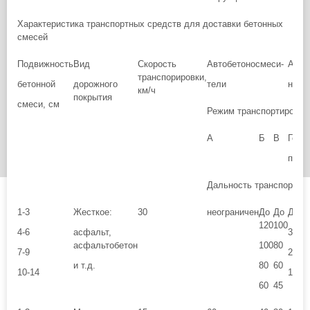
Характеристика транспортных средств для доставки бетонных
смесей
Подвижность
Вид
Скорость
Автобетоносмеси-
Авто
транспорировки,
бетонной
дорожного
тели
ново
км/ч
покрытия
смеси, см
Режим транспортирован
А
Б
В
Гото
побу
Дальность транспортиро
1-3
Жесткое:
30
неограничен
До
До
До 4
120
100
4-6
асфальт,
30
асфальтобетон
100
80
7-9
20
и т.д.
80
60
10-14
15
60
45