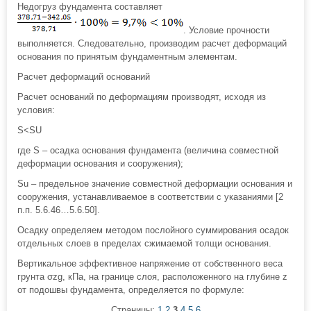
Недогруз фундамента составляет
. Условие прочности
выполняется. Следовательно, производим расчет деформаций
основания по принятым фундаментным элементам.
Расчет деформаций оснований
Расчет оснований по деформациям производят, исходя из
условия:
S<SU
где S – осадка основания фундамента (величина совместной
деформации основания и сооружения);
Su – предельное значение совместной деформации основания и
сооружения, устанавливаемое в соответствии с указаниями [2
п.п. 5.6.46…5.6.50].
Осадку определяем методом послойного суммирования осадок
отдельных слоев в пределах сжимаемой толщи основания.
Вертикальное эффективное напряжение от собственного веса
грунта σzg, кПа, на границе слоя, расположенного на глубине z
от подошвы фундамента, определяется по формуле:
Страницы:
1
2
3
4
5
6