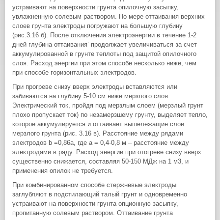
устраивают на поверхности грунта опилочную засыпку,
увлажненную солевым раствором. По мере оттаивания верхних
слоев грунта электроды погружают на большую глубину
(рис.3.16 б). После отключения электроэнергии в течение 1-2
дней глубина оттаивания’ продолжает увеличиваться за счет
аккумулированной в грунте теплоты под защитой опилочного
слоя. Расход энергии при этом способе несколько ниже, чем
при способе горизонтальных электродов.
При прогреве снизу вверх электроды вставляются или
забиваются на глубину 5-10 см ниже мерзлого слоя.
Электрический ток, пройдя под мерзлым слоем (мерзлый грунт
плохо пропускает ток) по незамерзшему грунту, выделяет тепло,
которое аккумулируется и оттаивает вышележащие слои
мерзлого грунта (рис. 3.16 в). Расстояние между рядами
электродов b =0,86а, где а = 0,4-0,8 м – расстояние между
электродами в ряду. Расход энергии при отогреве снизу вверх
существенно снижается, составляя 50-150 МДж на 1 м3, и
применения опилок не требуется.
При комбинированном способе стержневые электроды
заглубляют в подстилающий талый грунт и одновременно
устраивают на поверхности грунта опционную засыпку,
пропитанную солевым раствором. Оттаивание грунта