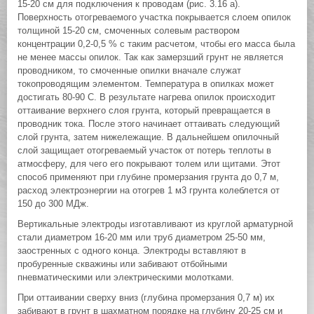
15-20 см для подключения к проводам (рис. 3.16 а).
Поверхность отогреваемого участка покрывается слоем опилок
толщиной 15-20 см, смоченных солевым раствором
концентрации 0,2-0,5 % с таким расчетом, чтобы его масса была
не менее массы опилок. Так как замерзший грунт не является
проводником, то смоченные опилки вначале служат
токопроводящим элементом. Температура в опилках может
достигать 80-90 С. В результате нагрева опилок происходит
оттаивание верхнего слоя грунта, который превращается в
проводник тока. После этого начинает оттаивать следующий
слой грунта, затем нижележащие. В дальнейшем опилочный
слой защищает отогреваемый участок от потерь теплоты в
атмосферу, для чего его покрывают толем или щитами. Этот
способ применяют при глубине промерзания грунта до 0,7 м,
расход электроэнергии на отогрев 1 м3 грунта колеблется от
150 до 300 МДж.
Вертикальные электроды изготавливают из круглой арматурной
стали диаметром 16-20 мм или труб диаметром 25-50 мм,
заостренных с одного конца. Электроды вставляют в
пробуренные скважины или забивают отбойными
пневматическими или электрическими молотками.
При оттаивании сверху вниз (глубина промерзания 0,7 м) их
забивают в грунт в шахматном порядке на глубину 20-25 см и