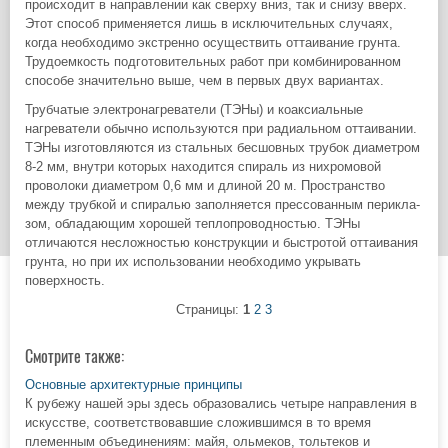
происходит в направлении как сверху вниз, так и снизу вверх.
Этот способ применяется лишь в исключительных случаях,
когда необходимо экстренно осуществить оттаивание грунта.
Трудоемкость подготовительных работ при комбинированном
способе значительно выше, чем в первых двух вариантах.
Трубчатые электронагреватели (ТЭНы) и коаксиальные
нагреватели обычно используются при радиальном оттаивании.
ТЭНы изготовляются из стальных бесшовных трубок диаметром
8-2 мм, внутри которых находится спираль из нихромовой
проволоки диаметром 0,6 мм и длиной 20 м. Пространство
между трубкой и спиралью заполняется прессованным перикла-
зом, обладающим хорошей теплопроводностью. ТЭНы
отличаются несложностью конструкции и быстротой оттаивания
грунта, но при их использовании необходимо укрывать
поверхность.
Страницы:
1
2
3
Смотрите также:
Основные архитектурные принципы
К рубежу нашей эры здесь образовались четыре направления в
искусстве, соответствовавшие сложившимся в то время
племенным объединениям: майя, ольмеков, тольтеков и