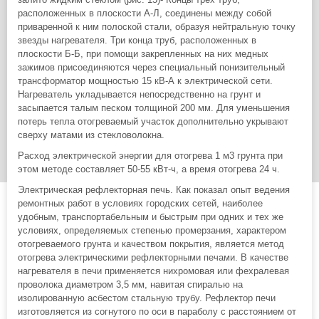
расположенных в плоскости А-Л, соединены между собой
приваренной к ним полоской стали, образуя нейтральную точку
звезды нагревателя. Три конца труб, расположенных в
плоскости Б-Б, при помощи закрепленных на них медных
зажимов присоединяются через специальный понизительный
трансформатор мощностью 15 кВ-А к электрической сети.
Нагреватель укладывается непосредственно на грунт и
засыпается талым песком толщиной 200 мм. Для уменьшения
потерь тепла отогреваемый участок дополнительно укрывают
сверху матами из стекловолокна.
Расход электрической энергии для отогрева 1 м3 грунта при
этом методе составляет 50-55 кВт-ч, а время отогрева 24 ч.
Электрическая рефлекторная печь. Как показал опыт ведения
ремонтных работ в условиях городских сетей, наиболее
удобным, транспортабельным и быстрым при одних и тех же
условиях, определяемых степенью промерзания, характером
отогреваемого грунта и качеством покрытия, является метод
отогрева электрическими рефлекторными печами. В качестве
нагревателя в печи применяется нихромовая или фехралевая
проволока диаметром 3,5 мм, навитая спиралью на
изолированную асбестом стальную трубу. Рефлектор печи
изготовляется из согнутого по оси в параболу с расстоянием от