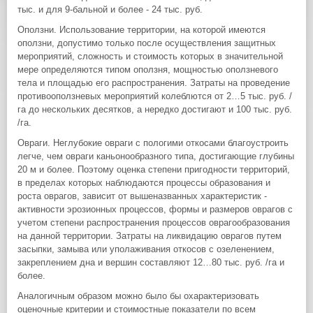
тыс. и для 9-бальной и более - 24 тыс. руб.
Оползни. Использование территории, на которой имеются
оползни, допустимо только после осуществления защитных
мероприятий, сложность и стоимость которых в значительной
мере определяются типом оползня, мощностью оползневого
тела и площадью его распространения. Затраты на проведение
противооползневых мероприятий колеблются от 2…5 тыс. руб. /
га до нескольких десятков, а нередко достигают и 100 тыс. руб.
/га.
Овраги. Неглубокие овраги с пологими откосами благоустроить
легче, чем овраги каньонообразного типа, достигающие глубины
20 м и более. Поэтому оценка степени пригодности территорий,
в пределах которых наблюдаются процессы образования и
роста оврагов, зависит от вышеназванных характеристик -
активности эрозионных процессов, формы и размеров оврагов с
учетом степени распространения процессов оврагообразования
на данной территории. Затраты на ликвидацию оврагов путем
засыпки, замыва или уполаживания откосов с озеленением,
закреплением дна и вершин составляют 12…80 тыс. руб. /га и
более.
Аналогичным образом можно было бы охарактеризовать
оценочные критерии и стоимостные показатели по всем