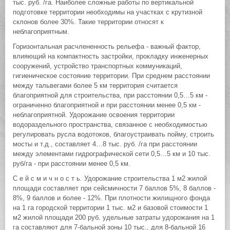
тыс. руб. /га. Наиболее сложные работы по вертикальной
подготовке территории необходимы на участках с крутизной
склонов более 30%. Такие территории относят к
неблагоприятным.
Горизонтальная расчлененность рельефа - важный фактор,
влияющий на компактность застройки, прокладку инженерных
сооружений, устройство транспортных коммуникаций,
гигиеническое состояние территории. При среднем расстоянии
между тальвегами более 5 км территория считается
благоприятной для строительства, при расстоянии 0,5…5 км -
ограниченно благоприятной и при расстоянии менее 0,5 км -
неблагоприятной. Удорожание освоения территории
водораздельного пространства, связанное с необходимостью
регулировать русла водотоков, благоустраивать пойму, строить
мосты и т.д., составляет 4…8 тыс. руб. /га при расстоянии
между элементами гидрографической сети 0,5…5 км и 10 тыс.
руб/га - при расстоянии менее 0,5 км.
С е й с м и ч н о с т ь. Удорожание строительства 1 м2 жилой
площади составляет при сейсмичности 7 баллов 5%, 8 баллов -
8%, 9 баллов и более - 12%. При плотности жилищного фонда
на 1 га городской территории 1 тыс. м2 и базовой стоимости 1
м2 жилой площади 200 руб. удельные затраты удорожания на 1
га составляют для 7-бальной зоны 10 тыс., для 8-бальной 16